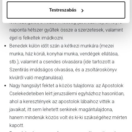
testvéri szeretet.
Testreszabás
Benedek szerint a szerzetes legfontosabb munkája az
istenszolgálat, a közös imádság (zsolozsma), amelyre
naponta hétszer gyűltek össze a szerzetesek, valamint
éjjel is felkeltek imádkozni.
Benedek külön időt szán a kétkezi munkára (mezei
munka, ház körüli, konyhai munka, vendégek ellátása,
stb.), valamint a csendes olvasásra (ide tartozott a
Szentírás imádságos olvasása, és a zsoltároskönyv
kívülről való megtanulása).
Nagy hangsúlyt fektet a közös tulajdonra: az Apostolok
Cselekedeteiben leírt jeruzsálemi egyházhoz hasonlóan,
ahol a keresztények az apostolok lábaihoz vitték a
javaikat, itt sem lehetett senkinek magántulajdona,
hanem mindenük közös volt és ki-ki szükségéhez mérten
kapott.