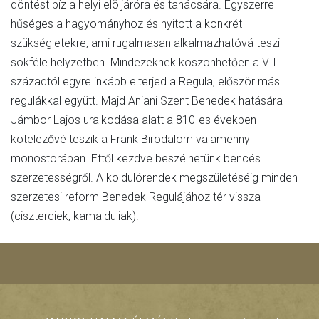
döntést bíz a helyi elöljáróra és tanácsára. Egyszerre
hűséges a hagyományhoz és nyitott a konkrét
szükségletekre, ami rugalmasan alkalmazhatóvá teszi
sokféle helyzetben. Mindezeknek köszönhetően a VII.
századtól egyre inkább elterjed a Regula, először más
regulákkal együtt. Majd Aniani Szent Benedek hatására
Jámbor Lajos uralkodása alatt a 810-es években
kötelezővé teszik a Frank Birodalom valamennyi
monostorában. Ettől kezdve beszélhetünk bencés
szerzetességről. A koldulórendek megszületéséig minden
szerzetesi reform Benedek Regulájához tér vissza
(ciszterciek, kamalduliak).