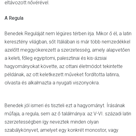
eltávozott nővérével.
A Regula
Benedek Reguláját nem légüres térben írja. Mikor ő él, a latin
keresztény világban, sőt Itáliában is már több nemzedékkel
azelőtt meggyökerezett a szerzetesség, amely alapvetően
a keleti, főleg egyiptomi, palesztinai és kis-ázsiai
hagyományokat követte, az ottani életmódot tekintette
példának, az ott keletkezett műveket fordította latinra,
olvasta és alkalmazta a nyugati viszonyokra.
Benedek jól ismeri és tiszteli ezt a hagyományt. Írásának
műfaja, a regula, sem az ő találmánya: az V-VI. századi latin
szerzetességben így neveztek minden olyan
szabálykönyvet, amelyet egy konkrét monostor, vagy