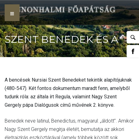
Skip
to
content
SZENT BENEDEK ÉS A
REGULA
A bencések Nursiai Szent Benedeket tekintik alapítójuknak
(480-547). Két fontos dokumentum maradt fenn, amelyből
tudunk róla: az általa írt Regula, valamint Nagy Szent
Gergely pápa Dialógusok című művének 2. könyve.
Benedek neve latinul, Benedictus, magyarul: „áldott”. Amikor
Nagy Szent Gergely megírja életét, bemutatja az akkori
életrajzírás eszköztárával (amely többek között sok