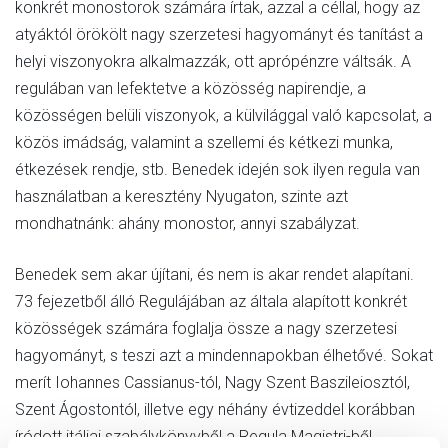
konkrét monostorok számára írtak, azzal a céllal, hogy az
atyáktól örökölt nagy szerzetesi hagyományt és tanítást a
helyi viszonyokra alkalmazzák, ott aprópénzre váltsák. A
regulában van lefektetve a közösség napirendje, a
közösségen belüli viszonyok, a külvilággal való kapcsolat, a
közös imádság, valamint a szellemi és kétkezi munka,
étkezések rendje, stb. Benedek idején sok ilyen regula van
használatban a keresztény Nyugaton, szinte azt
mondhatnánk: ahány monostor, annyi szabályzat.
Benedek sem akar újítani, és nem is akar rendet alapítani.
73 fejezetből álló Regulájában az általa alapított konkrét
közösségek számára foglalja össze a nagy szerzetesi
hagyományt, s teszi azt a mindennapokban élhetővé. Sokat
merít Iohannes Cassianus-tól, Nagy Szent Baszileiosztól,
Szent Ágostontól, illetve egy néhány évtizeddel korábban
íródott itáliai szabálykönyvből a Regula Magistri-ből.