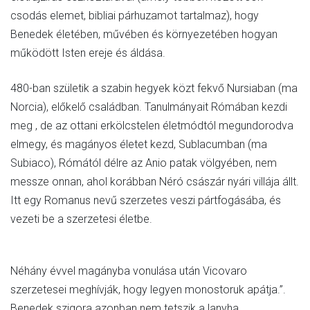
csodás elemet, bibliai párhuzamot tartalmaz), hogy
Benedek életében, művében és környezetében hogyan
működött Isten ereje és áldása.
480-ban születik a szabin hegyek közt fekvő Nursiaban (ma
Norcia), előkelő családban. Tanulmányait Rómában kezdi
meg , de az ottani erkölcstelen életmódtól megundorodva
elmegy, és magányos életet kezd, Sublacumban (ma
Subiaco), Rómától délre az Anio patak völgyében, nem
messze onnan, ahol korábban Néró császár nyári villája állt.
Itt egy Romanus nevű szerzetes veszi pártfogásába, és
vezeti be a szerzetesi életbe.
Néhány évvel magányba vonulása után Vicovaro
szerzetesei meghívják, hogy legyen monostoruk apátja.”.
Benedek szigora azonban nem tetszik a lanyha