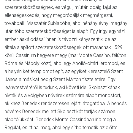
szerzetesközösségnek, és végül, miután odáig fajul az
ellenségeskedés, hogy megpróbálják megmérgezni,
továbbáll. Visszatér Subiacóba, ahol néhány évnyi magány
után több szerzetesközösséget is alapít. Egy irigy egyházi
ember áskálódásai innen is távozni kényszerítik, de az
általa alapított szerzetesközösségek ott maradnak. 529
körül Cassinum hegyére megy (ma: Monte Cassino, félúton
Róma és Nápoly közt), ahol egy Apolló-oltárt lerombol, és
a helyén két templomot épít, az egyiket Keresztelő Szent
János a másikat pedig Szent Márton tiszteletére. Egy
leánytestvéréről is tudunk, aki követi ide: Skolasztikának
hívták és a völgyben nővérek számára alapít monostort,
akikhez Benedek rendszeresen lejárt látogatóba. A bencés
nővérek Benedek mellett Skolasztikát tartják számon
alapítójukként. Benedek Monte Cassinóban írja meg a
Regulát, és itt hal meg, ahol egy sírba temetik az előtte