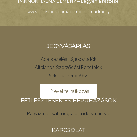
PANNONHALMA ÉLMÉNY – Legyen a részese!
www.facebook.com/pannonhalmaelmeny
JEGYVÁSÁRLÁS
Adatkezelési tájékoztatók
Általános Szerződési Feltételek
Parkolási rend ÁSZF
Hírlevél feliratkozás
FEJLESZTÉSEK ÉS BERUHÁZÁSOK
Pályázatainkat megtalálja ide kattintva.
KAPCSOLAT