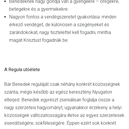
Benedeknek nagy gondja van a gyengékre – öregekre,
betegekre és a gyermekekre.
Nagyon fontos a vendégszeretet gyakorlása: minden
érkező vendéget, de különösen a szegényeket és
zarándokokat, nagy tisztelettel kell fogadni, mintha
magát Krisztust fogadnák be.
A Regula utóélete
Bár Benedek reguláját csak néhány konkrét közösségnek
szánta, mégis később az egész keresztény Nyugaton
elterjed. Benedek egyrészt zseniálisan foglalja össze a
nagy szerzetesi hagyományt, ugyanakkor érzékeny a helyi
közösségek változatosságára illetve az egyes szerzetesek
esendőségére, sokféleségére. Éppen ezért sok konkrét