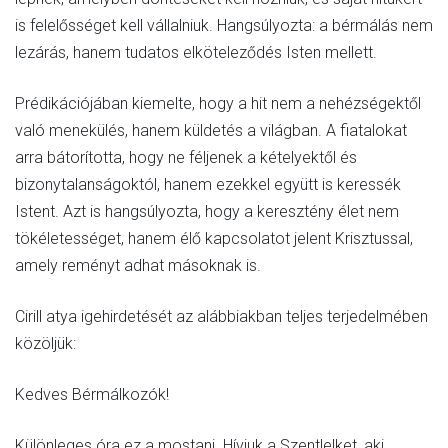
is felelősséget kell vállalniuk. Hangsúlyozta: a bérmálás nem
lezárás, hanem tudatos elköteleződés Isten mellett.
Prédikációjában kiemelte, hogy a hit nem a nehézségektől
való menekülés, hanem küldetés a világban. A fiatalokat
arra bátorította, hogy ne féljenek a kételyektől és
bizonytalanságoktól, hanem ezekkel együtt is keressék
Istent. Azt is hangsúlyozta, hogy a keresztény élet nem
tökéletességet, hanem élő kapcsolatot jelent Krisztussal,
amely reményt adhat másoknak is.
Cirill atya igehirdetését az alábbiakban teljes terjedelmében
közöljük:
Kedves Bérmálkozók!
Különleges óra ez a mostani. Hívjuk a Szentlelket, aki