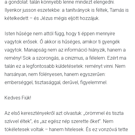
a gondolat: talán könnyebb lenne mindezt elengedni.
Ilyenkor jusson eszetekbe: a tanítványok is féltek, Tamás is
kételkedett – és Jézus mégis eljött hozzájuk.
Isten hűsége nem attól függ, hogy ti éppen mennyire
vagytok erősek. Ő akkor is hűséges, amikor ti gyengék
vagytok. Manapság nem az információ hiányzik, hanem a
remény! Sok a szorongás, a cinizmus, a félelem. Ezért ma
talán ez a legfontosabb küldetésetek: reményt vinni. Nem
harsányan, nem fölényesen, hanem egyszerűen:
emberséggel, tisztasággal, derűvel, figyelemmel.
Kedves Fiúk!
Az első keresztényekről azt olvastuk: „örömmel és tiszta
szívvel éltek”, és „az egész nép szerette őket”. Nem
tökéletesek voltak – hanem hitelesek. És ez vonzóvá tette