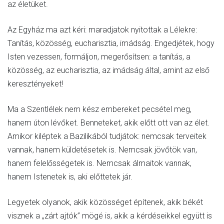
az életüket.
Az Egyház ma azt kéri: maradjatok nyitottak a Lélekre:
Tanítás, közösség, eucharisztia, imádság. Engedjétek, hogy
Isten vezessen, formáljon, megerősítsen: a tanítás, a
közösség, az eucharisztia, az imádság által, amint az első
keresztényeket!
Ma a Szentlélek nem kész embereket pecsétel meg,
hanem úton lévőket. Benneteket, akik előtt ott van az élet.
Amikor kiléptek a Bazilikából tudjátok: nemcsak terveitek
vannak, hanem küldetésetek is. Nemcsak jövőtök van,
hanem felelősségetek is. Nemcsak álmaitok vannak,
hanem Istenetek is, aki előttetek jár.
Legyetek olyanok, akik közösséget építenek, akik békét
visznek a „zárt ajtók” mögé is, akik a kérdéseikkel együtt is