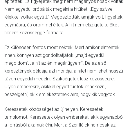
építették. És figyeljétek meg: nem magányos hősök voltak.
Nem egyedül próbálták megélni a hitüket. „Egy szívvel-
lélekkel voltak együtt.” Megosztották, amijük volt, figyeltek
egymásra, és örömmel éltek. A hit nem elszigetelte őket,
hanem közösséggé formálta.
Ez különösen fontos most nektek. Mert amikor elmentek
innen, könnyen azt gondolhatjátok: „majd egyedül
megoldom”, „a hit az én magánügyem”. De az első
keresztények példája azt mondja: a hitet nem lehet hosszú
távon egyedül megélni. Szükségetek lesz közösségre.
Olyan emberekre, akikkel együtt tudtok imádkozni,
beszélgetni, akik emlékeztetnek arra, hogy kik vagytok.
Keressetek közösséget az új helyen. Keressetek
templomot. Keressetek olyan embereket, akik ugyanabból
a forrásból akarnak élni. Mert a Szentlélek nemcsak az