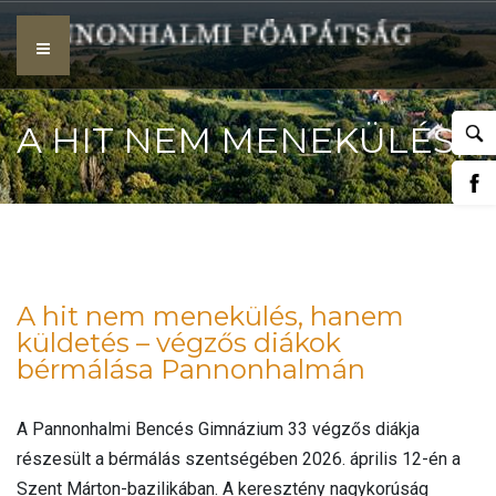
Skip
to
content
A HIT NEM MENEKÜLÉS,
HANEM KÜLDETÉS –
A hit nem menekülés, hanem
küldetés – végzős diákok
bérmálása Pannonhalmán
VÉGZŐS DIÁKOK
A Pannonhalmi Bencés Gimnázium 33 végzős diákja
részesült a bérmálás szentségében 2026. április 12-én a
Szent Márton-bazilikában. A keresztény nagykorúság