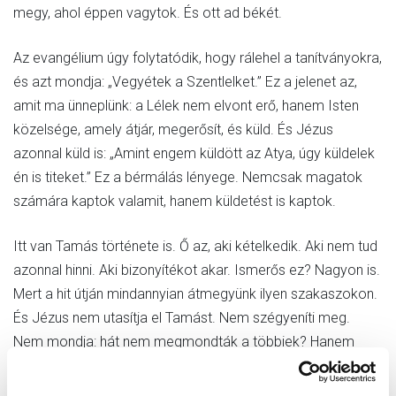
megy, ahol éppen vagytok. És ott ad békét.
Az evangélium úgy folytatódik, hogy rálehel a tanítványokra,
és azt mondja: „Vegyétek a Szentlelket.” Ez a jelenet az,
amit ma ünneplünk: a Lélek nem elvont erő, hanem Isten
közelsége, amely átjár, megerősít, és küld. És Jézus
azonnal küld is: „Amint engem küldött az Atya, úgy küldelek
én is titeket.” Ez a bérmálás lényege. Nemcsak magatok
számára kaptok valamit, hanem küldetést is kaptok.
Itt van Tamás története is. Ő az, aki kételkedik. Aki nem tud
azonnal hinni. Aki bizonyítékot akar. Ismerős ez? Nagyon is.
Mert a hit útján mindannyian átmegyünk ilyen szakaszokon.
És Jézus nem utasítja el Tamást. Nem szégyeníti meg.
Nem mondja: hát nem megmondták a többiek? Hanem
egyszerűen engedi, hogy megérintse a sebeit. Vagyis: a hit
nem azt jelenti, hogy nincsenek kérdéseink. Hanem azt,