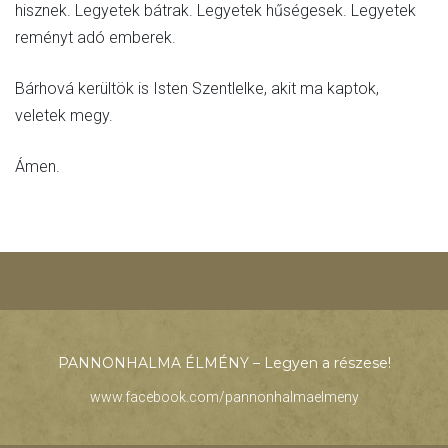
hisznek. Legyetek bátrak. Legyetek hűségesek. Legyetek
reményt adó emberek.
Bárhová kerültök is Isten Szentlelke, akit ma kaptok,
veletek megy.
Ámen.
PANNONHALMA ÉLMÉNY – Legyen a részese!
www.facebook.com/pannonhalmaelmeny