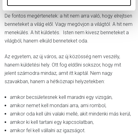
amikor egyszerűbb lesz hallgatni, mint kiállni valami mellett.
De fontos megértenetek: a hit nem arra való, hogy elrejtsen
benneteket a világ elől. Vagy megóvjon a világtól. A hit nem
menekülés. A hit küldetés. Isten nem kivesz benneteket a
világból, hanem elküld benneteket oda.
Az egyetem, az új város, az új közösség nem veszély,
hanem küldetési hely. Ott fog eldőlni sokszor, hogy mit
jelent számodra mindaz, amit itt kaptál. Nem nagy
szavakban, hanem a hétköznapi helyzetekben:
amikor becsületesnek kell maradni egy vizsgán,
amikor nemet kell mondani arra, ami rombol,
amikor oda kell ülni valaki mellé, akit mindenki más kerül,
amikor ki kell tartani egy kapcsolatban,
amikor fel kell vállalni az igazságot.