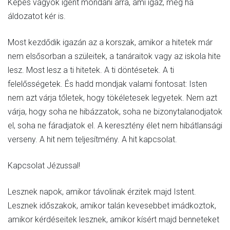
Képes vagyok igent mondani arra, ami igaz, még ha
áldozatot kér is.
Most kezdődik igazán az a korszak, amikor a hitetek már
nem elsősorban a szüleitek, a tanáraitok vagy az iskola hite
lesz. Most lesz a ti hitetek. A ti döntésetek. A ti
felelősségetek. És hadd mondjak valami fontosat: Isten
nem azt várja tőletek, hogy tökéletesek legyetek. Nem azt
várja, hogy soha ne hibázzatok, soha ne bizonytalanodjatok
el, soha ne fáradjatok el. A keresztény élet nem hibátlansági
verseny. A hit nem teljesítmény. A hit kapcsolat.
Kapcsolat Jézussal!
Lesznek napok, amikor távolinak érzitek majd Istent.
Lesznek időszakok, amikor talán kevesebbet imádkoztok,
amikor kérdéseitek lesznek, amikor kísért majd benneteket