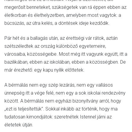
megerősít benneteket, szükségetek van rá éppen ebben az
életkorban és élethelyzetben, amelyben most vagytok: a
búcsúzás, az útra kelés, a döntések ideje kezdődik.
Pár hét és a ballagás után, az érettségi vár rátok, aztán
szétszéledtek az ország különböző egyetemeire,
városaiba, közösségeibe. Most még itt vagyunk együtt, itt a
bazilikában, ebben az iskolában, ebben a közösségben. De
már érezhető: egy kapu nyílik előttetek.
A bérmálás nem egy szép lezárás, nem egy vallásos
ünnepség itt a vége felé, nem egy a sok iskolai rendezvény
között. A bérmálás nem egyházi bizonyítvány arról, hogy
„ezt is teljesítettük”. Sokkal inkább az történik, hogy ma
tudatosan kimondjátok: szeretnétek Istennel járni az
életetek útján.