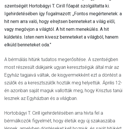
BÉRMÁLÁSA
szentségét Hortobágyi T. Cirill főapát szolgáltatta ki.
Igehirdetésében így fogalmazott: „Fontos megértenetek: a
hit nem arra való, hogy elrejtsen benneteket a világ elől,
vagy megóvjon a világtól. A hit nem menekülés. A hit
PANNONHALMÁN
küldetés. Isten nem kivesz benneteket a világból, hanem
elküld benneteket oda.”
A bérmálás hitünk tudatos megerősítése. A szentségben
most részesült diákjaink ugyan keresztségük által már az
Egyház tagjaivá váltak, de kisgyermekként ezt a döntést a
szülők és a keresztszülők hozták meg helyettük. Április 12-
én azonban saját maguk vallották meg, hogy Krisztus tanúi
lesznek az Egyházban és a világban.
Hortobágyi T. Cirill igehirdetésében arra hívta fel a
bérmálkozók figyelmét, hogy életük egy új szakaszába
lépnek, amelyben döntéseket kell hozniuk, és saját hitükért