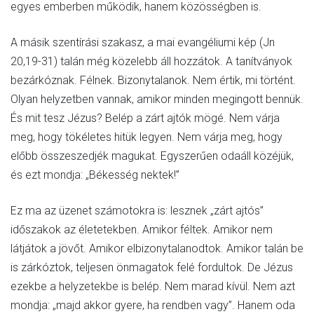
egyes emberben működik, hanem közösségben is.
A másik szentírási szakasz, a mai evangéliumi kép (Jn
20,19-31) talán még közelebb áll hozzátok. A tanítványok
bezárkóznak. Félnek. Bizonytalanok. Nem értik, mi történt.
Olyan helyzetben vannak, amikor minden megingott bennük.
És mit tesz Jézus? Belép a zárt ajtók mögé. Nem várja
meg, hogy tökéletes hitük legyen. Nem várja meg, hogy
előbb összeszedjék magukat. Egyszerűen odaáll közéjük,
és ezt mondja: „Békesség nektek!”
Ez ma az üzenet számotokra is: lesznek „zárt ajtós”
időszakok az életetekben. Amikor féltek. Amikor nem
látjátok a jövőt. Amikor elbizonytalanodtok. Amikor talán be
is zárkóztok, teljesen önmagatok felé fordultok. De Jézus
ezekbe a helyzetekbe is belép. Nem marad kívül. Nem azt
mondja: „majd akkor gyere, ha rendben vagy”. Hanem oda