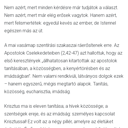
Nem azért, mert minden kérdésre már tudjátok a választ.
Nem azért, mert már elég erősek vagytok. Hanem azért,
mert felismertétek: egyedül kevés az ember, de Istennel
egészen más az út.
A mai vasárnap szentírási szakaszai ráerősítenek erre. Az
Apostolok Cselekedeteiben (2,42-47) azt hallottuk, hogy az
első keresztények „állhatatosan kitartottak az apostolok
tanításában, a közösségben, a kenyértörésben és az
imádságban”. Nem valami rendkívüli, látványos dolgok ezek
– hanem egyszerű, mégis megtartó alapok. Tanítás,
közösség, eucharisztia, imádság.
Krisztus ma is eleven tanítása; a hívek közössége; a
szentségek ereje, és az imádság: személyes kapcsolat
Krisztussal! Ez volt az a négy pillér, amelyre az életüket