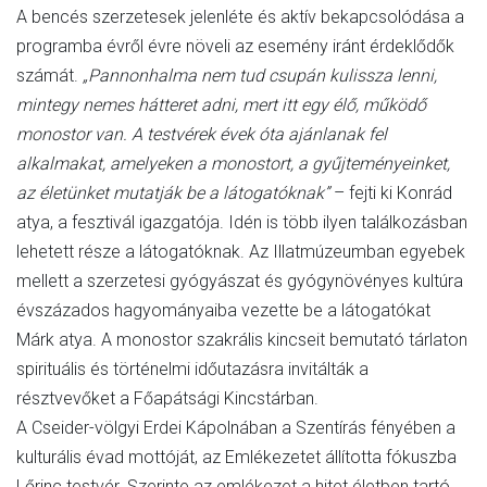
A bencés szerzetesek jelenléte és aktív bekapcsolódása a
programba évről évre növeli az esemény iránt érdeklődők
számát.
„Pannonhalma nem tud csupán kulissza lenni,
mintegy nemes hátteret adni, mert itt egy élő, működő
monostor van. A testvérek évek óta ajánlanak fel
alkalmakat, amelyeken a monostort, a gyűjteményeinket,
az életünket mutatják be a látogatóknak”
– fejti ki Konrád
atya, a fesztivál igazgatója. Idén is több ilyen találkozásban
lehetett része a látogatóknak. Az Illatmúzeumban egyebek
mellett a szerzetesi gyógyászat és gyógynövényes kultúra
évszázados hagyományaiba vezette be a látogatókat
Márk atya. A monostor szakrális kincseit bemutató tárlaton
spirituális és történelmi időutazásra invitálták a
résztvevőket a Főapátsági Kincstárban.
A Cseider-völgyi Erdei Kápolnában a Szentírás fényében a
kulturális évad mottóját, az Emlékezetet állította fókuszba
Lőrinc testvér. Szerinte az emlékezet a hitet életben tartó