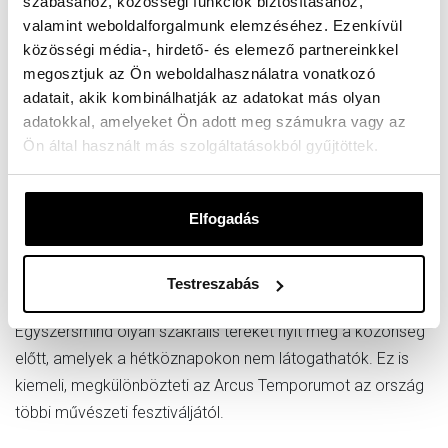
szabásához, közösségi funkciók biztosításához,
természetéről.
valamint weboldalforgalmunk elemzéséhez. Ezenkívül
közösségi média-, hirdető- és elemező partnereinkkel
Spiritualitás:
megosztjuk az Ön weboldalhasználatra vonatkozó
adatait, akik kombinálhatják az adatokat más olyan
Ahogy a pannonhalmi bencés szerzetesek
adatokkal, amelyeket Ön adott meg számukra vagy az
mindennapjainak, úgy ad keretet az Arcus Temporumnak is
Ön által használt más szolgáltatásokból gyűjtöttek.
az imádságok ritmusa. A Pannonhalmi Főapátság Kortárs
Művészeti Fesztiválján arra hívja meg évről évre a
Elfogadás
látogatókat, hogy – a zenei, irodalmi és képzőművészeti
programok mellett – kapcsolódjanak be az évezredes
szerzetesi rítusba.
Testreszabás
Egyszersmind olyan szakrális tereket nyit meg a közönség
előtt, amelyek a hétköznapokon nem látogathatók. Ez is
kiemeli, megkülönbözteti az Arcus Temporumot az ország
többi művészeti fesztiváljától.