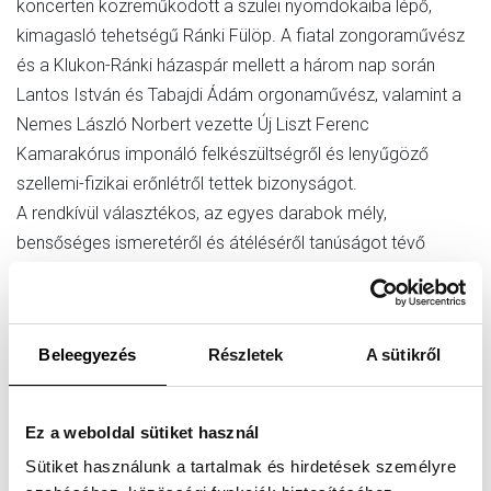
koncerten közreműködött a szülei nyomdokaiba lépő,
kimagasló tehetségű Ránki Fülöp. A fiatal zongoraművész
és a Klukon-Ránki házaspár mellett a három nap során
Lantos István és Tabajdi Ádám orgonaművész, valamint a
Nemes László Norbert vezette Új Liszt Ferenc
Kamarakórus imponáló felkészültségről és lenyűgöző
szellemi-fizikai erőnlétről tettek bizonyságot.
A rendkívül választékos, az egyes darabok mély,
bensőséges ismeretéről és átéléséről tanúságot tévő
összeállítás az idő vertikális és horizontális dimenzióját
ragadta meg.
A három hétvégi napon át egymást követő öt hangverseny,
Beleegyezés
Részletek
A sütikről
valamint a hozzájuk társuló Dante-szonáta előadás
egyetlen feszes ívet alkotott, de aki csak egyet is hallott
ezek közül – beleértve a világias szimfonikus költemények
Ez a weboldal sütiket használ
négykezes átdolgozásaiból válogatottat is – fogalmat
Sütiket használunk a tartalmak és hirdetések személyre
alkothatott a kiválasztott mesterek spiritualitásának