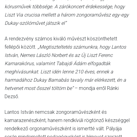
kórusművek többsége. A zárókoncert érdekessége, hogy
Liszt Via crucisa mellett a három zongoraművész egy-egy
Dukay-szólóművet játszik el”
A rendezvény számos kiváló művészt köszönthetett
fellépői között.
„Megtiszteltetés számunkra, hogy Lantos
István, Nemes László Norbert és az Új Liszt Ferenc
Kamarakórus, valamint Tabajdi Ádám elfogadták
meghívásunkat. Liszt idén lenne 210 éves, ennek a
harmadához Dukay Barnabás tavaly már elérkezett, én a
hetvenet most ősszel töltöm be”
– mondja erről Ránki
Dezső.
Lantos István nemcsak zongoraművészként és
kamarazenészként, hanem rendkívüli rögtönző készséggel
rendelkező orgonaművészként is ismertté vált. Pályája
során mindemellett pedagógusként is hírnevet szerzett