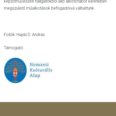
képzőművészeti hallgatókból álló alkotótábor keretében
megszülető műalkotások befogadóivá válhattunk.
Fotók: Hajdú D. András
Támogató: