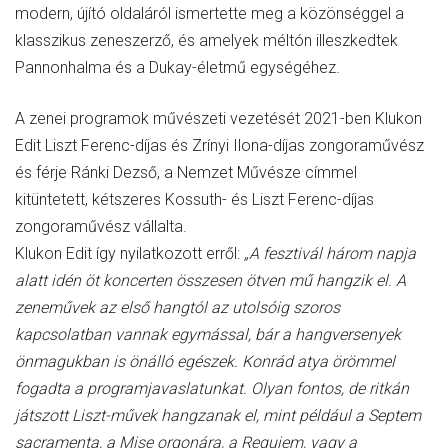
modern, újító oldaláról ismertette meg a közönséggel a
klasszikus zeneszerző, és amelyek méltón illeszkedtek
Pannonhalma és a Dukay-életmű egységéhez.
A zenei programok művészeti vezetését 2021-ben Klukon
Edit Liszt Ferenc-díjas és Zrínyi Ilona-díjas zongoraművész
és férje Ránki Dezső, a Nemzet Művésze címmel
kitüntetett, kétszeres Kossuth- és Liszt Ferenc-díjas
zongoraművész vállalta.
Klukon Edit így nyilatkozott erről:
„A fesztivál három napja
alatt idén öt koncerten összesen ötven mű hangzik el. A
zeneművek az első hangtól az utolsóig szoros
kapcsolatban vannak egymással, bár a hangversenyek
önmagukban is önálló egészek. Konrád atya örömmel
fogadta a programjavaslatunkat. Olyan fontos, de ritkán
játszott Liszt-művek hangzanak el, mint például a Septem
sacramenta, a Mise orgonára, a Requiem, vagy a