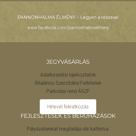
PANNONHALMA ÉLMÉNY – Legyen a részese!
www.facebook.com/pannonhalmaelmeny
JEGYVÁSÁRLÁS
Adatkezelési tájékoztatók
Általános Szerződési Feltételek
Parkolási rend ÁSZF
Hírlevél feliratkozás
FEJLESZTÉSEK ÉS BERUHÁZÁSOK
Pályázatainkat megtalálja ide kattintva.