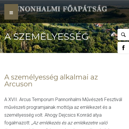
Skip
to
content
A SZEMÉLYESSÉG
ALKALMAI AZ ARCUSON
A személyesség alkalmai az
Arcuson
A XVII. Arcus Temporum Pannonhalmi Művészeti Fesztivál
művészeti programjainak mottója az emlékezet és a
személyesség volt. Ahogy Dejcsics Konrád atya
fogalmazott:
„Az emlékezés és az emlékezetre való