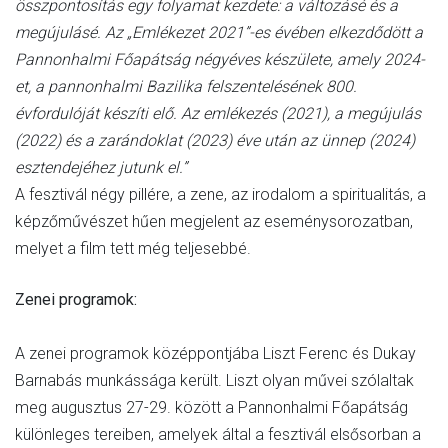
összpontosítás egy folyamat kezdete: a változásé és a
megújulásé. Az „Emlékezet 2021”-es évében elkezdődött a
Pannonhalmi Főapátság négyéves készülete, amely 2024-
et, a pannonhalmi Bazilika felszentelésének 800.
évfordulóját készíti elő. Az emlékezés (2021), a megújulás
(2022) és a zarándoklat (2023) éve után az ünnep (2024)
esztendejéhez jutunk el.”
A fesztivál négy pillére, a zene, az irodalom a spiritualitás, a
képzőművészet hűen megjelent az eseménysorozatban,
melyet a film tett még teljesebbé.
Zenei programok:
A zenei programok középpontjába Liszt Ferenc és Dukay
Barnabás munkássága került. Liszt olyan művei szólaltak
meg augusztus 27-29. között a Pannonhalmi Főapátság
különleges tereiben, amelyek által a fesztivál elsősorban a