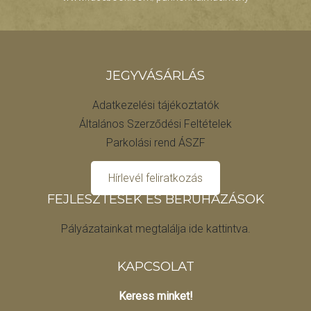
JEGYVÁSÁRLÁS
Adatkezelési tájékoztatók
Általános Szerződési Feltételek
Parkolási rend ÁSZF
Hírlevél feliratkozás
FEJLESZTÉSEK ÉS BERUHÁZÁSOK
Pályázatainkat megtalálja ide kattintva.
KAPCSOLAT
Keress minket!