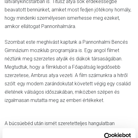
látványkincstárban is. Titusz atya sok érdekességbe
beavatott bennünket, amiket most fedjen jótékony homály,
hogy mindenki személyesen ismerhesse meg ezeket,
amikor ellátogat Pannonhalmára.
Szombat este meghívást kaptunk a Pannonhalmi Bencés
Gimnázium moziklub programjára is. Egy angol filmet
néztünk meg szerzetes atyák és diákok társaságában.
Megtudtuk, hogy a filmklubot a Főapátság legidősebb
szerzetese, Ambrus atya vezeti. A film számunkra a hitről
szólt: egy modern zarándokutat követett végig egy család
életének válságos időszakában, miközben szépen és
izgalmasan mutatta meg az emberi értékeket.
A búcsúebéd után ismét szeretetteljes hangulatban
beszélgettünk a szerzetes atyákkal. Bölcsességgel és