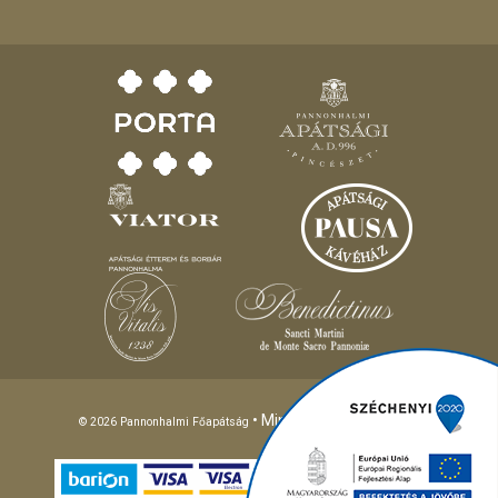
• Minden jog fenntartva!
© 2026 Pannonhalmi Főapátság
Different