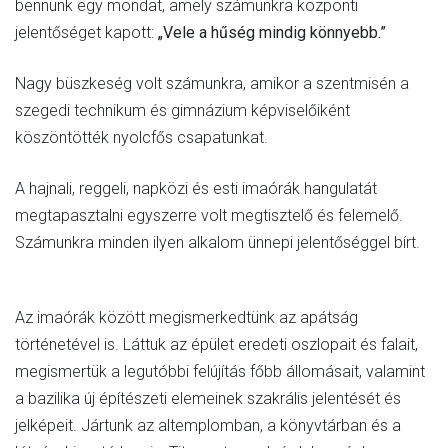
bennünk egy mondat, amely számunkra központi
jelentőséget kapott:
„Vele a hűség mindig könnyebb.”
Nagy büszkeség volt számunkra, amikor a szentmisén a
szegedi technikum és gimnázium képviselőiként
köszöntötték nyolcfős csapatunkat.
A hajnali, reggeli, napközi és esti imaórák hangulatát
megtapasztalni egyszerre volt megtisztelő és felemelő.
Számunkra minden ilyen alkalom ünnepi jelentőséggel bírt.
Az imaórák között megismerkedtünk az apátság
történetével is. Láttuk az épület eredeti oszlopait és falait,
megismertük a legutóbbi felújítás főbb állomásait, valamint
a bazilika új építészeti elemeinek szakrális jelentését és
jelképeit. Jártunk az altemplomban, a könyvtárban és a