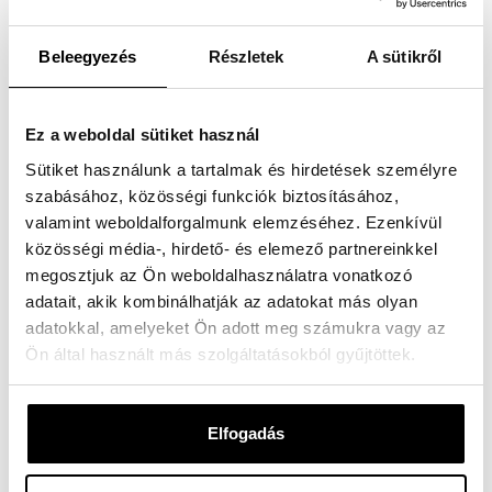
mosollyal búcsúztak tőlünk, útra bocsátva bennünket.
Beleegyezés
Részletek
A sütikről
Amikor egy-egy szabad óránk akadt a programok között, a
környéket fedeztük fel. Jártunk a Márton-hegy oldalában,
sétáltunk az arborétumban, elhaladtunk a levendulás
Ez a weboldal sütiket használ
mellett, és süteményt is kóstoltunk.
Sütiket használunk a tartalmak és hirdetések személyre
szabásához, közösségi funkciók biztosításához,
A Szent Jakab Vendégházban kényelmes és szép
valamint weboldalforgalmunk elemzéséhez. Ezenkívül
környezetben pihentünk. A szálláson sok beszélgetéssel,
közösségi média-, hirdető- és elemező partnereinkkel
nevetéssel és az élmények közös felidézésével telt az idő.
megosztjuk az Ön weboldalhasználatra vonatkozó
adatait, akik kombinálhatják az adatokat más olyan
adatokkal, amelyeket Ön adott meg számukra vagy az
Ön által használt más szolgáltatásokból gyűjtöttek.
Elfogadás