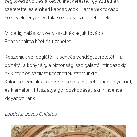
segítőkész volt és a kedvünket kereste. Így születnek
szeretetteljes emberi kapcsolatok – amelyek további
közös élmények és találkozások alapjai lehetnek.
Mi pedig hálás szívvel visszük és adjuk tovább
Pannonhalma hírét és üzenetét.
Köszönjük vendéglátóink bencés vendégszeretetét – a
portától a konyháig, a biztonsági szolgálattól mindazokig,
akik ételt és szállást készítettek számunkra.
Külön köszönjük a szerzetesközösség befogadó figyelmét,
és kiemelten Titusz atya gondoskodását, aki mindenben
vigyázott ránk.
Laudetur Jesus Christus.