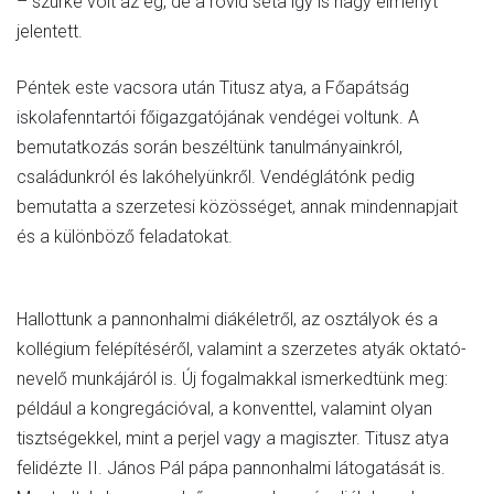
– szürke volt az ég, de a rövid séta így is nagy élményt
jelentett.
Péntek este vacsora után Titusz atya, a Főapátság
iskolafenntartói főigazgatójának vendégei voltunk. A
bemutatkozás során beszéltünk tanulmányainkról,
családunkról és lakóhelyünkről. Vendéglátónk pedig
bemutatta a szerzetesi közösséget, annak mindennapjait
és a különböző feladatokat.
Hallottunk a pannonhalmi diákéletről, az osztályok és a
kollégium felépítéséről, valamint a szerzetes atyák oktató-
nevelő munkájáról is. Új fogalmakkal ismerkedtünk meg:
például a kongregációval, a konventtel, valamint olyan
tisztségekkel, mint a perjel vagy a magiszter. Titusz atya
felidézte II. János Pál pápa pannonhalmi látogatását is.