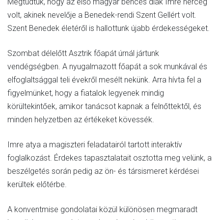
Megtudtuk, hogy az első magyar bencés diák Imre herceg
volt, akinek nevelője a Benedek-rendi Szent Gellért volt.
Szent Benedek életéről is hallottunk újabb érdekességeket.
Szombat délelőtt Asztrik főapát úrnál jártunk
vendégségben. A nyugalmazott főapát a sok munkával és
elfoglaltsággal teli évekről mesélt nekünk. Arra hívta fel a
figyelmünket, hogy a fiatalok legyenek mindig
körültekintőek, amikor tanácsot kapnak a felnőttektől, és
minden helyzetben az értékeket kövessék.
Imre atya a magiszteri feladatairól tartott interaktív
foglalkozást. Érdekes tapasztalatait osztotta meg velünk, a
beszélgetés során pedig az ön- és társismeret kérdései
kerültek előtérbe.
A konventmise gondolatai közül különösen megmaradt