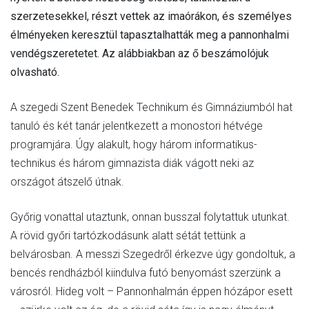
szerzetesekkel, részt vettek az imaórákon, és személyes
élményeken keresztül tapasztalhatták meg a pannonhalmi
vendégszeretetet. Az alábbiakban az ő beszámolójuk
olvasható.
A szegedi Szent Benedek Technikum és Gimnáziumból hat
tanuló és két tanár jelentkezett a monostori hétvége
programjára. Úgy alakult, hogy három informatikus-
technikus és három gimnazista diák vágott neki az
országot átszelő útnak.
Győrig vonattal utaztunk, onnan busszal folytattuk utunkat.
A rövid győri tartózkodásunk alatt sétát tettünk a
belvárosban. A messzi Szegedről érkezve úgy gondoltuk, a
bencés rendházból kiindulva futó benyomást szerzünk a
városról. Hideg volt – Pannonhalmán éppen hózápor esett