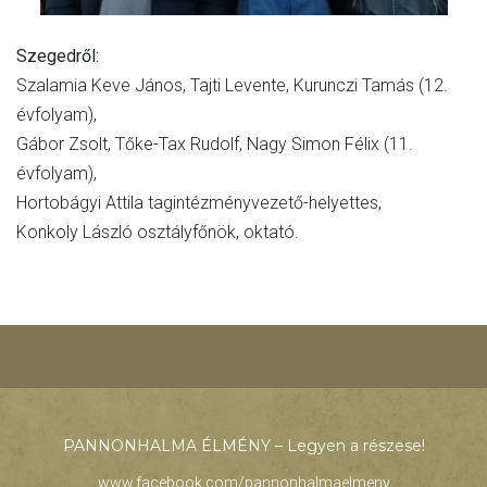
Szegedről:
Szalamia Keve János, Tajti Levente, Kurunczi Tamás (12.
évfolyam),
Gábor Zsolt, Tőke-Tax Rudolf, Nagy Simon Félix (11.
évfolyam),
Hortobágyi Attila tagintézményvezető-helyettes,
Konkoly László osztályfőnök, oktató.
PANNONHALMA ÉLMÉNY – Legyen a részese!
www.facebook.com/pannonhalmaelmeny