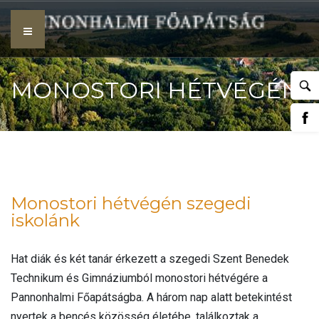
Skip
to
content
MONOSTORI HÉTVÉGÉN
SZEGEDI ISKOLÁNK
Monostori hétvégén szegedi
iskolánk
Hat diák és két tanár érkezett a szegedi Szent Benedek
Technikum és Gimnáziumból monostori hétvégére a
Pannonhalmi Főapátságba. A három nap alatt betekintést
nyertek a bencés közösség életébe, találkoztak a