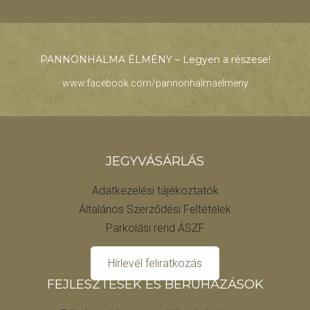
PANNONHALMA ÉLMÉNY – Legyen a részese!
www.facebook.com/pannonhalmaelmeny
JEGYVÁSÁRLÁS
Adatkezelési tájékoztatók
Általános Szerződési Feltételek
Parkolási rend ÁSZF
Hírlevél feliratkozás
FEJLESZTÉSEK ÉS BERUHÁZÁSOK