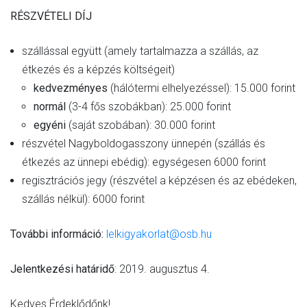
RÉSZVÉTELI DÍJ
szállással együtt (amely tartalmazza a szállás, az
étkezés és a képzés költségeit)
kedvezményes
(hálótermi elhelyezéssel): 15.000 forint
normál
(3-4 fős szobákban): 25.000 forint
egyéni
(saját szobában): 30.000 forint
részvétel Nagyboldogasszony ünnepén (szállás és
étkezés az ünnepi ebédig): egységesen 6000 forint
regisztrációs jegy (részvétel a képzésen és az ebédeken,
szállás nélkül): 6000 forint
További információ:
lelkigyakorlat@osb.hu
Jelentkezési határidő
: 2019. augusztus 4.
Kedves Érdeklődőnk!