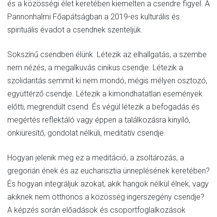
és a közösségi élet keretében kiemelten a csendre figyel. A
Pannonhalmi Főapátságban a 2019-es kulturális és
spirituális évadot a csendnek szenteljük.
Sokszínű csendben élünk. Létezik az elhallgatás, a szembe
nem nézés, a megalkuvás cinikus csendje. Létezik a
szolidaritás semmit ki nem mondó, mégis mélyen osztozó,
együttérző csendje. Létezik a kimondhatatlan események
előtti, megrendült csend. És végül létezik a befogadás és
megértés reflektáló vagy éppen a találkozásra kinyíló,
önkiüresítő, gondolat nélküli, meditatív csendje.
Hogyan jelenik meg ez a meditáció, a zsoltározás, a
gregorián ének és az eucharisztia ünneplésének keretében?
És hogyan integráljuk azokat, akik hangok nélkül élnek, vagy
akiknek nem otthonos a közösség ingerszegény csendje?
A képzés során előadások és csoportfoglalkozások