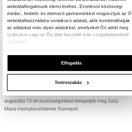
10.15 – 11.00 Dejcsics Konrád OSB: Amiről Istennek sem
weboldalforgalmunk elemzéséhez. Ezenkívül közösségi
merünk beszélni. Félelmeink és a zsoltárok
média-, hirdető- és elemező partnereinkkel megosztjuk az Ö
11.15 – 12.45 műhelyfoglalkozások
weboldalhasználatra vonatkozó adatait, akik kombinálhatják
az adatokat más olyan adatokkal, amelyeket Ön adott meg
13.00 – 13.15 napközi imaóra
számukra vagy az Ön által használt más szolgáltatásokból
13.20 – 14.00 ebéd
gyűjtöttek.
14.30 – 16.00 Dejcsics Konrád OSB: A művészet csendje.
A Csend kortárs művészeti kiállítás feldolgozása
Elfogadás
augusztus 15. csütörtök, Nagyboldogasszony
Testreszabás
Szívesen marasztaljuk a liturgikus képzés résztvevőit, hogy
augusztus 15-én közösségünkkel ünnepeljék meg Szűz
Mária mennybevételének főünnepét.