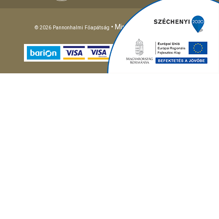
• Minden jog fenntartva!
© 2026 Pannonhalmi Főapátság
Different