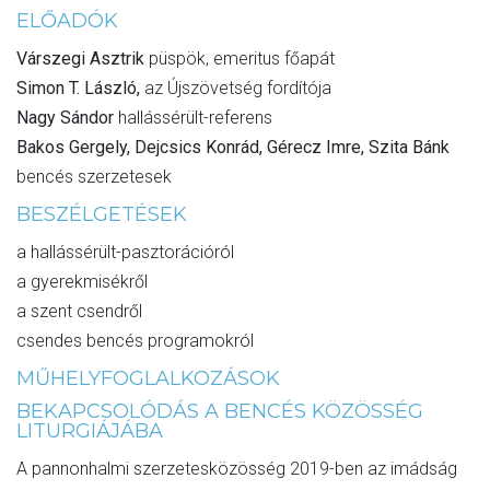
ELŐADÓK
Várszegi Asztrik
püspök, emeritus főapát
Simon T. László,
az Újszövetség fordítója
Nagy Sándor
hallássérült-referens
Bakos Gergely, Dejcsics Konrád, Gérecz Imre, Szita Bánk
bencés szerzetesek
BESZÉLGETÉSEK
a hallássérült-pasztorációról
a gyerekmisékről
a szent csendről
csendes bencés programokról
MŰHELYFOGLALKOZÁSOK
BEKAPCSOLÓDÁS A BENCÉS KÖZÖSSÉG
LITURGIÁJÁBA
A pannonhalmi szerzetesközösség 2019-ben az imádság