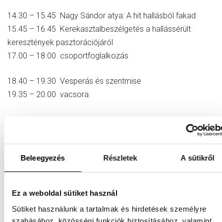
14.30 – 15.45 Nagy Sándor atya: A hit hallásból fakad
15.45 – 16.45 Kerekasztalbeszélgetés a hallássérült
keresztények pasztorációjáról
17.00 – 18.00 csoportfoglalkozás
18.40 – 19.30 Vesperás és szentmise
19.35 – 20.00 vacsora
augusztus 14. szerda
6.00 – 6.45 Vigília-Laudes
6.45 – 7.15 Szentmise
Beleegyezés
Részletek
A sütikről
7.30 – 8.30 reggeli
Ez a weboldal sütiket használ
9.00 – 9.45 Bakos Gergely OSB: Csendes felébredés.
Sütiket használunk a tartalmak és hirdetések személyre
Kontempláció és evangelizáció
szabásához, közösségi funkciók biztosításához, valamint