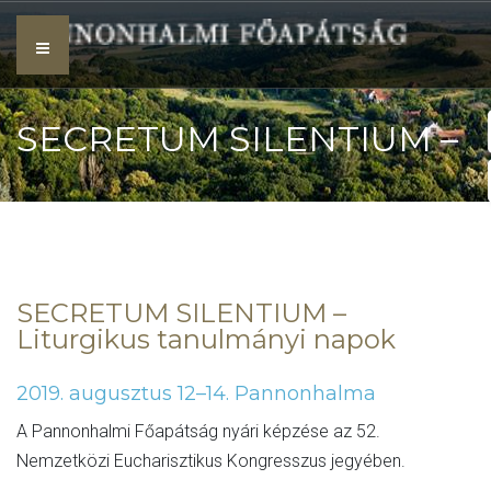
Skip
to
content
SECRETUM SILENTIUM –
LITURGIKUS
SECRETUM SILENTIUM –
Liturgikus tanulmányi napok
TANULMÁNYI NAPOK
2019. augusztus 12–14. Pannonhalma
A Pannonhalmi Főapátság nyári képzése az 52.
Nemzetközi Eucharisztikus Kongresszus jegyében.