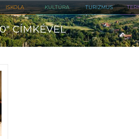
ISKOLA
KULTÚRA
TURIZMUS
TER
00" CÍMKÉVEL