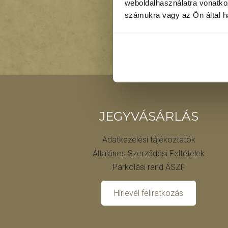
weboldalhasználatra vonatko
számukra vagy az Ön által ha
PAN
JEGYVÁSÁRLÁS
Adatkezelési tájékoztatók
Általános Szerződési Feltételek
Parkolási rend ÁSZF
Hírlevél feliratkozás