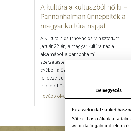
A kultúra a kultuszból nő ki –
Pannonhalmán ünnepelték a
magyar kultúra napját
A Kulturális és Innovációs Minisztérium
január 22-én, a magyar kultúra napja
alkalmából, a pannonhalmi
szerzetestemplom felszentelésének 800.
évében a Szent Márton-bazilikában
rendezett ünnepi műsort. Nyitóbeszédet
mondott Csák János kultúráért és […]
Beleegyezés
Tovább olvasom
Ez a weboldal sütiket haszn
Sütiket használunk a tartal
weboldalforgalmunk elemzésé