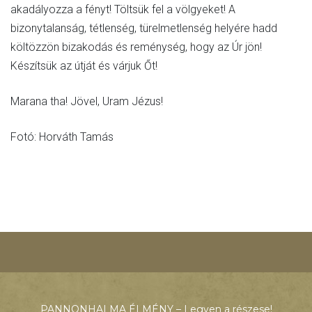
akadályozza a fényt! Töltsük fel a völgyeket! A
bizonytalanság, tétlenség, türelmetlenség helyére hadd
költözzön bizakodás és reménység, hogy az Úr jön!
Készítsük az útját és várjuk Őt!
Marana tha! Jövel, Uram Jézus!
Fotó: Horváth Tamás
PANNONHALMA ÉLMÉNY – Legyen a részese!