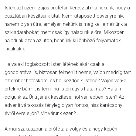
Isten azt üzeni Izajás prófétán keresztül ma nekünk, hogy a
pusztában készítsünk utat. Nem kitaposott ösvényre hív,
hanem olyan útra, amelyen nekünk is meg kell emelnünk a
szikladarabokat, mert csak így haladunk előre. Miközben
haladunk ezen az úton, bennünk különböző folyamatok
indulnak el.
Ha valaki foglakozott Isten létének akár csak a
gondolatával is, biztosan felmerült benne, vajon meddig tart
az ember hatásköre, és hol kezdődik Istené? Vajon van-e
értelme bármit is tenni, ha Isten úgyis hatalmas? Ha a mi
dolgunk az Úr útjának készítése, hol van ebben Isten? Az
adventi várakozás tényleg olyan fontos, hisz karácsony
évről évre eljön? Mit várunk ezen?
A mai szakaszban a próféta a völgy és a hegy képén