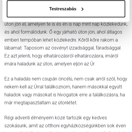
settenkedve jön el sziklamászó kötéllel és bozótvágó
késsel, egy olyan helyen, ahol senki nem járt. Nem álomban
Testreszabás
jön, hanem az istálló, a vándorlét valóságában. Ő egy olyan
úton jön el, amelyen te is és én is nap mint nap közlekedünk,
és ahol formálódunk. Ő egy járható úton jön, ahol átlagos
emberi tempóban lehet közlekedni. Kőről kőre rakom a
lábamat. Taposom az ösvényt izzadsággal, fáradsággal.
Ez azt jelenti, hogy elhatározásról elhatározásra, imáról
imára haladunk az úton, amelyen eljön az Úr.
Ez a haladás nem csupán öncélú, nem csak arról szól, hogy
nekem kell az Úrral találkoznom, hanem másokkal együtt
haladok vagy másokat is hívogatok erre a találkozásra, ha
már megtapasztaltam az útonlétet.
Régi adventi élményeim közé tartozik egy kedves
szokásunk, amit az otthoni egyházközségünkben sok éven