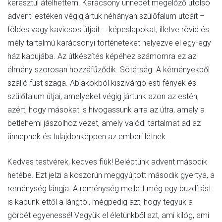
keresztül átélhettem. Karácsony ünnepét megelőző utolsó
adventi estéken végigjártuk néhányan szülőfalum utcáit –
földes vagy kavicsos útjait – képeslapokat, illetve rövid és
mély tartalmú karácsonyi történeteket helyezve el egy-egy
ház kapujába. Az útkészítés képéhez számomra ez az
élmény szorosan hozzáfűződik. Sötétség. A kéményekből
szálló füst szaga. Ablakokból kiszivárgó esti fények és
szülőfalum útjai, amelyeket végig jártunk azon az estén,
azért, hogy másokat is hívogassunk arra az útra, amely a
betlehemi jászolhoz vezet, amely valódi tartalmat ad az
ünnepnek és tulajdonképpen az emberi létnek.
Kedves testvérek, kedves fiúk! Beléptünk advent második
hetébe. Ezt jelzi a koszorún meggyújtott második gyertya, a
reménység lángja. A reménység mellett még egy buzdítást
is kapunk ettől a lángtól, mégpedig azt, hogy tegyük a
görbét egyenessé! Vegyük el életünkből azt, ami kilóg, ami