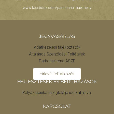
www.facebook.com/pannonhalmaelmeny
JEGYVÁSÁRLÁS
Adatkezelési tájékoztatók
Általános Szerződési Feltételek
Parkolási rend ÁSZF
Hírlevél feliratkozás
FEJLESZTÉSEK ÉS BERUHÁZÁSOK
Pályázatainkat megtalálja ide kattintva.
KAPCSOLAT