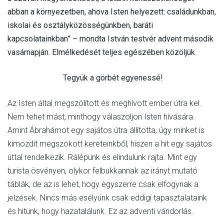
abban a környezetben, ahova Isten helyezett: családunkban,
iskolai és osztályközösségünkben, baráti
kapcsolatainkban” – mondta István testvér advent második
vasárnapján. Elmélkedését teljes egészében közöljük.
Tegyük a görbét egyenessé!
Az Isten által megszólított és meghívott ember útra kel.
Nem tehet mást, minthogy válaszoljon Isten hívására.
Amint Ábrahámot egy sajátos útra állította, úgy minket is
kimozdít megszokott kereteinkből, hiszen a hit egy sajátos
úttal rendelkezik. Rálépünk és elindulunk rajta. Mint egy
turista ösvényen, olykor felbukkannak az irányt mutató
táblák, de az is lehet, hogy egyszerre csak elfogynak a
jelzések. Nincs más esélyünk csak eddigi tapasztalataink
és hitünk, hogy hazatalálunk. Ez az adventi vándorlás.