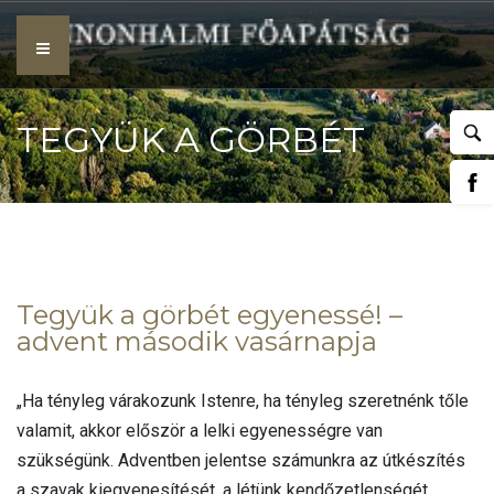
Skip
to
content
TEGYÜK A GÖRBÉT
EGYENESSÉ! – ADVENT
Tegyük a görbét egyenessé! –
advent második vasárnapja
MÁSODIK VASÁRNAPJA
„Ha tényleg várakozunk Istenre, ha tényleg szeretnénk tőle
valamit, akkor először a lelki egyenességre van
szükségünk. Adventben jelentse számunkra az útkészítés
a szavak kiegyenesítését, a létünk kendőzetlenségét