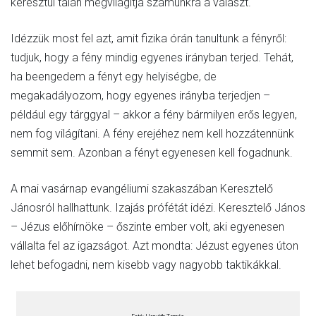
keresztül talán megvilágítja számunkra a választ.
Idézzük most fel azt, amit fizika órán tanultunk a fényről:
tudjuk, hogy a fény mindig egyenes irányban terjed. Tehát,
ha beengedem a fényt egy helyiségbe, de
megakadályozom, hogy egyenes irányba terjedjen –
például egy tárggyal – akkor a fény bármilyen erős legyen,
nem fog világítani. A fény erejéhez nem kell hozzátennünk
semmit sem. Azonban a fényt egyenesen kell fogadnunk.
A mai vasárnap evangéliumi szakaszában Keresztelő
Jánosról hallhattunk. Izajás prófétát idézi. Keresztelő János
– Jézus előhírnöke – őszinte ember volt, aki egyenesen
vállalta fel az igazságot. Azt mondta: Jézust egyenes úton
lehet befogadni, nem kisebb vagy nagyobb taktikákkal.