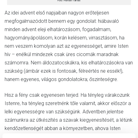
Fotó: Horváth Tamás
Az idei advent első napjaiban nagyon erőteljesen
megfogalmazódott bennem egy gondolat: hiábavaló
minden advent eleji elhatározásom, fogadalmam,
hagyományápolásom, korán kelésem, virrasztásom, ha
nem veszem komolyan azt az egyenességet, amire Isten
hív – enélkül mindezek csak üres cicomák maradnak
számomra. Nem áldozatocskákra, kis elhatározásokra van
szükség (ámbár ezek is fontosak, félreértés ne essék!),
hanem egyenes, világos gondolatokra; őszinteségre.
Hisz a fény csak egyenesen terjed. Ha tényleg várakozunk
Istenre, ha tényleg szeretnénk tőle valamit, akkor először a
lelki egyenességre van szükségünk. Adventben jelentse
számunkra az útkészítés a szavak kiegyenesítését, a létünk
kendőzetlenségét abban a környezetben, ahova Isten
helyezett: családunkban, iskolai és osztályközösségünkben,