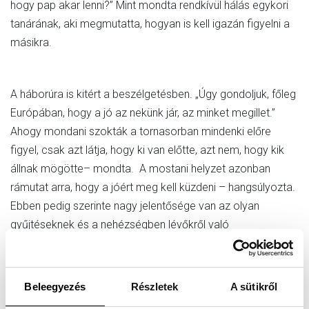
hogy pap akar lenni?” Mint mondta rendkívül hálás egykori
tanárának, aki megmutatta, hogyan is kell igazán figyelni a
másikra.
A háborúra is kitért a beszélgetésben. „Úgy gondoljuk, főleg
Európában, hogy a jó az nekünk jár, az minket megillet.”
Ahogy mondani szokták a tornasorban mindenki előre
figyel, csak azt látja, hogy ki van előtte, azt nem, hogy kik
állnak mögötte– mondta. A mostani helyzet azonban
rámutat arra, hogy a jóért meg kell küzdeni – hangsúlyozta.
Ebben pedig szerinte nagy jelentősége van az olyan
gyűjtéseknek és a nehézségben lévőkről való
gondolkodásnak, mint ami a Szent Márton-héten a bencés
gimnáziumban megvalósult. „Szeretném hangsúlyozni, hogy
számunkra ez nem eszközszerű, funkciószerű, hanem
Beleegyezés
Részletek
A sütikről
krisztusi gondolkodás, mert nagyon nagy hiba lenne, ha