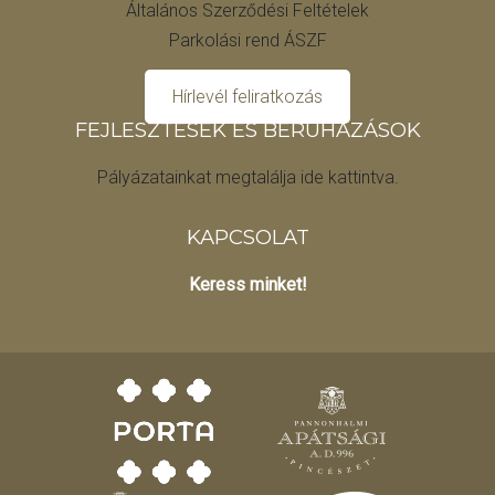
Általános Szerződési Feltételek
Parkolási rend ÁSZF
Hírlevél feliratkozás
FEJLESZTÉSEK ÉS BERUHÁZÁSOK
Pályázatainkat megtalálja ide kattintva.
KAPCSOLAT
Keress minket!