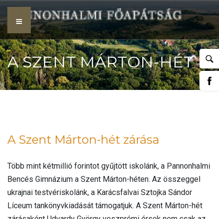
Skip
to
content
A SZENT MÁRTON-HÉT
ZÁRÁSA
A Szent Márton-hét zárása
Több mint kétmillió forintot gyűjtött iskolánk, a Pannonhalmi
Bencés Gimnázium a Szent Márton-héten. Az összeggel
ukrajnai testvériskolánk, a Karácsfalvai Sztojka Sándor
Líceum tankönyvkiadását támogatjuk. A Szent Márton-hét
zárásaként Udvardy György veszprémi érsek nem csak az