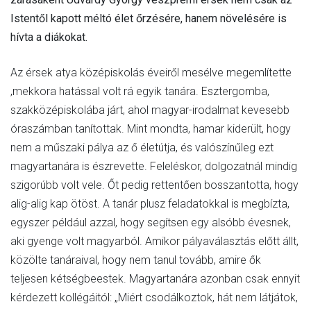
Istentől kapott méltó élet őrzésére, hanem növelésére is
hívta a diákokat.
Az érsek atya középiskolás éveiről mesélve megemlítette
,mekkora hatással volt rá egyik tanára. Esztergomba,
szakközépiskolába járt, ahol magyar-irodalmat kevesebb
óraszámban tanítottak. Mint mondta, hamar kiderült, hogy
nem a műszaki pálya az ő életútja, és valószínűleg ezt
magyartanára is észrevette. Feleléskor, dolgozatnál mindig
szigorúbb volt vele. Őt pedig rettentően bosszantotta, hogy
alig-alig kap ötöst. A tanár plusz feladatokkal is megbízta,
egyszer például azzal, hogy segítsen egy alsóbb évesnek,
aki gyenge volt magyarból. Amikor pályaválasztás előtt állt,
közölte tanáraival, hogy nem tanul tovább, amire ők
teljesen kétségbeestek. Magyartanára azonban csak ennyit
kérdezett kollégáitól: „Miért csodálkoztok, hát nem látjátok,