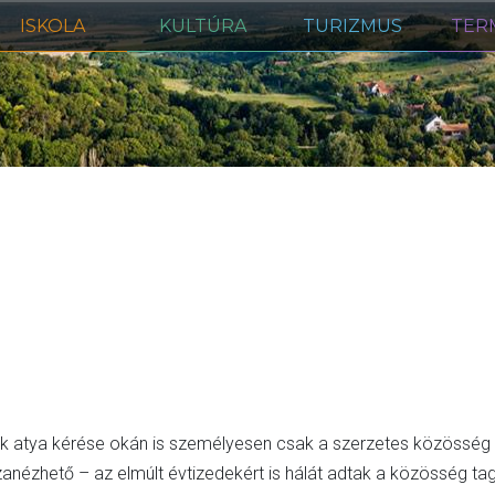
ISKOLA
KULTÚRA
TURIZMUS
TER
trik atya kérése okán is személyesen csak a szerzetes közössé
nézhető – az elmúlt évtizedekért is hálát adtak a közösség tagj