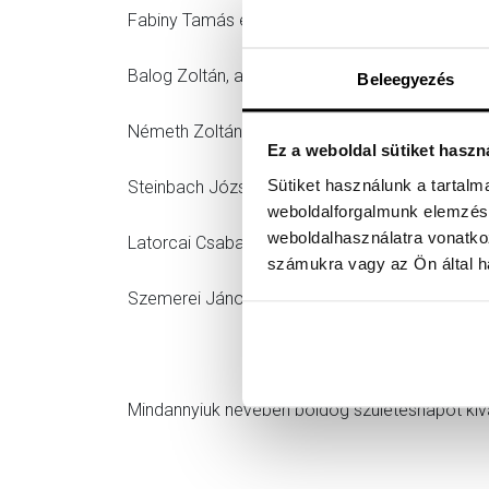
Fabiny Tamás evangélikus elnök-püspök
Balog Zoltán, a Dunamelléki Református Egyhá
Beleegyezés
Németh Zoltán, a Győr-Moson-Sopron Megyei
Ez a weboldal sütiket haszn
Sütiket használunk a tartal
Steinbach József református püspök, a Magy
weboldalforgalmunk elemzésé
weboldalhasználatra vonatko
Latorcai Csaba az EMMI államtitkára
számukra vagy az Ön által ha
Szemerei János evangélikus püspök
Mindannyiuk nevében boldog születésnapot kív