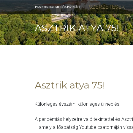
Skip
SZERZETESEK
to
content
ASZTRIK ATYA 75!
Asztrik atya 75!
Különleges évszám, különleges ünneplés.
A pandémiás helyzetre való tekintettel és Asz
– amely a főapátság Youtube csatornáján vissza