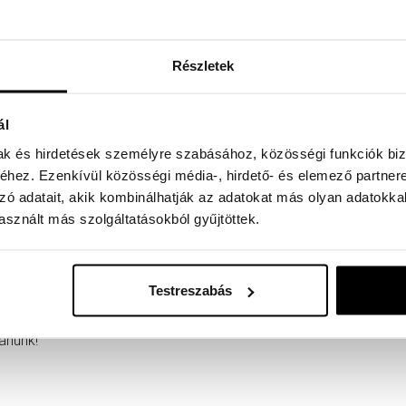
zkerület püspöke
Részletek
 Önkormányzat elnöke
ál
mak és hirdetések személyre szabásához, közösségi funkciók biz
arországi Egyházak Ökumenikus Tanácsának elnöke
hez. Ezenkívül közösségi média-, hirdető- és elemező partner
zó adatait, akik kombinálhatják az adatokat más olyan adatokka
sznált más szolgáltatásokból gyűjtöttek.
Testreszabás
ánunk!