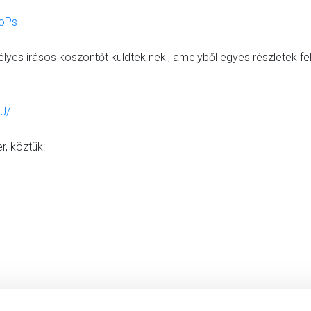
joPs
emélyes írásos köszöntőt küldtek neki, amelyből egyes részletek f
J/
r, köztük: