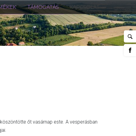
MÉKEK
TÁMOGATÁS
KAPCSOLAT
g köszöntötte őt vasárnap este. A vesperásban
ai.