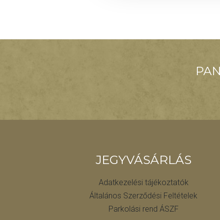
PAN
JEGYVÁSÁRLÁS
Adatkezelési tájékoztatók
Általános Szerződési Feltételek
Parkolási rend ÁSZF