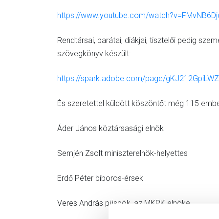
https://www.youtube.com/watch?v=FMvNB6D
Rendtársai, barátai, diákjai, tisztelői pedig sz
szövegkönyv készült:
https://spark.adobe.com/page/gKJ212GpiLWZ
És szeretettel küldött köszöntőt még 115 embe
Áder János köztársasági elnök
Semjén Zsolt miniszterelnök-helyettes
Erdő Péter bíboros-érsek
Veres András püspök, az MKPK elnöke