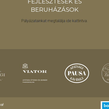
FEJLESZTÉSEK ÉS
BERUHÁZÁSOK
Pályázatainkat megtalálja ide kattintva.
va!