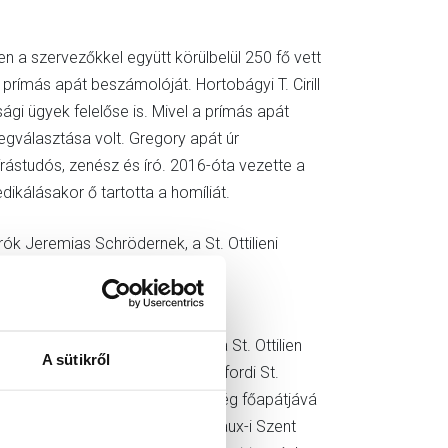
a szervezőkkel együtt körülbelül 250 fő vett
prímás apát beszámolóját. Hortobágyi T. Cirill
i ügyek felelőse is. Mivel a prímás apát
egválasztása volt. Gregory apát úr
rástudós, zenész és író. 2016-óta vezette a
ikálásakor ő tartotta a homíliát.
 Jeremias Schrödernek, a St. Ottilieni
össég új prímás apátja.
984-ben kezdte a noviciátust a St. Ottilien
A sütikről
át, történelmet hallgatott az oxfordi St.
2000 októberében az ottani közösség főapátjává
agra”, amely egy részlet Clairvaux-i Szent