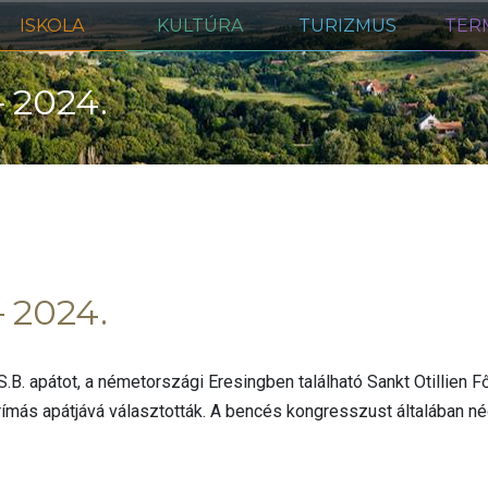
ISKOLA
KULTÚRA
TURIZMUS
TER
 2024.
 2024.
B. apátot, a németországi Eresingben található Sankt Otillien F
más apátjává választották. A bencés kongresszust általában nég