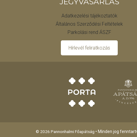
JEGYVÁSÁRLÁS
Adatkezelési tájékoztatók
Általános Szerződési Feltételek
Parkolási rend ÁSZF
Hírlevél feliratkozás
© 2026 Pannonhalmi Főapátság
• Minden jog fenntart