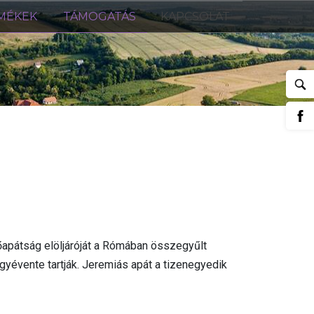
MÉKEK
TÁMOGATÁS
KAPCSOLAT
őapátság elöljáróját a Rómában összegyűlt
yévente tartják. Jeremiás apát a tizenegyedik