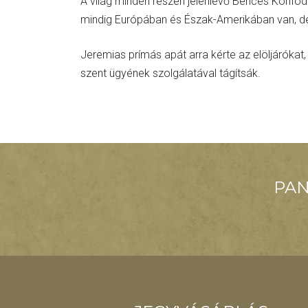
A világ minden részén jelenlévő Bencés Konfö
mindig Európában és Észak-Amerikában van, de
Jeremias prímás apát arra kérte az elöljáróka
szent ügyének szolgálatával tágítsák.
PAN