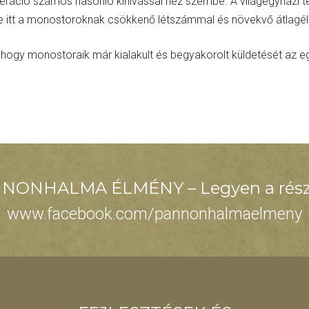
deráció számos hasonló kihívással néz szembe. A világegyházi
 itt a monostoroknak csökkenő létszámmal és növekvő átlagéle
t, hogy monostoraik már kialakult és begyakorolt küldetését a
NONHALMA ÉLMÉNY – Legyen a rész
www.facebook.com/pannonhalmaelmeny