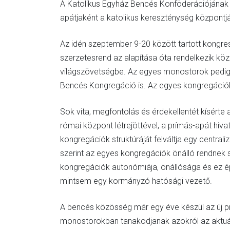
A Katolikus Egyház Bencés Konföderációjának p
apátjaként a katolikus kereszténység központjá
Az idén szeptember 9-20 között tartott kongre
szerzetesrend az alapítása óta rendelkezik kö
világszövetségbe. Az egyes monostorok pedig k
Bencés Kongregáció is. Az egyes kongregációk
Sok vita, megfontolás és érdekellentét kísérte 
római központ létrejöttével, a prímás-apát hiva
kongregációk struktúráját felváltja egy central
szerint az egyes kongregációk önálló rendnek s
kongregációk autonómiája, önállósága és ez é
mintsem egy kormányzó hatósági vezető.
A bencés közösség már egy éve készül az új p
monostorokban tanakodjanak azokról az aktuális