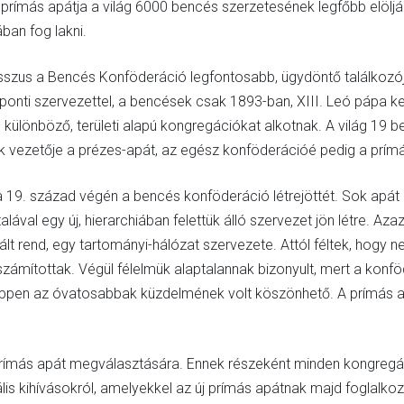
rímás apátja a világ 6000 bencés szerzetesének legfőbb elöljá
ban fog lakni.
sszus a Bencés Konföderáció legfontosabb, ügydöntő találkozój
zponti szervezettel, a bencések csak 1893-ban, XIII. Leó pápa
ülönböző, területi alapú kongregációkat alkotnak. A világ 19 
 vezetője a prézes-apát, az egész konföderációé pedig a prím
a 19. század végén a bencés konföderáció létrejöttét. Sok apát eg
talával egy új, hierarchiában felettük álló szervezet jön létre.
izált rend, egy tartományi-hálózat szervezete. Attól féltek, hog
zámítottak. Végül félelmük alaptalannak bizonyult, mert a konfö
ppen az óvatosabbak küzdelmének volt köszönhető. A prímás apá
rímás apát megválasztására. Ennek részeként minden kongregác
 kihívásokról, amelyekkel az új prímás apátnak majd foglalkozn