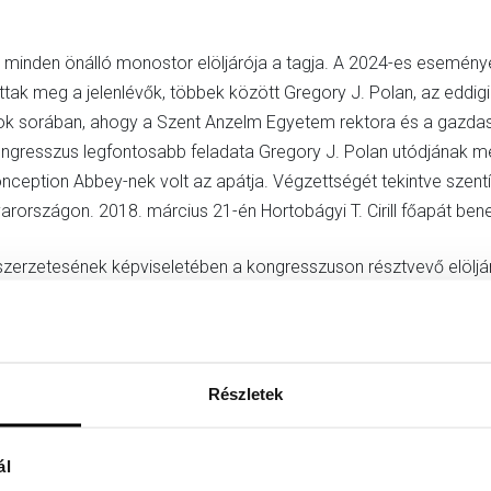
nden önálló monostor elöljárója a tagja. A 2024-es eseményen 
tak meg a jelenlévők, többek között Gregory J. Polan, az eddigi 
ok sorában, ahogy a Szent Anzelm Egyetem rektora és a gazdaság
kongresszus legfontosabb feladata Gregory J. Polan utódjának m
ception Abbey-nek volt az apátja. Végzettségét tekintve szentí
rországon. 2018. március 21-én Hortobágyi T. Cirill főapát bened
rzetesének képviseletében a kongresszuson résztvevő elöljárók
 bizalmat, így a következő nyolc évben ő a teljes szerzetesköz
i Bad Wörishofenben. A maristák gimnáziumában érettségizett. 1
Részletek
iát és teológiát tanult. 1990 és 1994 között filozófiát, teológi
ése után, 1994-től Notker Wolf főapát titkára St. Ottilienben. 
ál
nedikálta. Címerének jelmondata: „Respice stellam – Nézz a csill