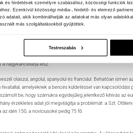
zülőt dicsőíti (
„Ha fennáll a veszély, hogy elsüllyedsz a büszk
mak és hirdetések személyre szabásához, közösségi funkciók biz
gül Máriát!”
).
hez. Ezenkívül közösségi média-, hirdető- és elemező partner
zó adatait, akik kombinálhatják az adatokat más olyan adatokka
sznált más szolgáltatásokból gyűjtöttek.
ongregáció prézes-apátja is volt, 2012 óta pedig a Kongregáció f
ök-apát, aki pályafutása alatt felügyelte és követte az összes 
Testreszabás
nleg az ausztriai St. Georgenbergben lakik, és aktívan részt ves
az prímás apát vikáriusaként. Jeremiás atya a római Sant’Ansel
s a nagykancellárja lesz.
eszél olaszul, angolul, spanyolul és franciául. Behatóan ismeri a
 hivatallal, amelyeknek a bencés küldetéssel van kapcsolódási 
 számolt be, hogy számukra egyidejűleg jelentkező kihívás az euró
ny érzékletes adat jól megvilágítja a problémát: a Szt. Ottili
z idén 150, a novíciusoké pedig 75 fő.