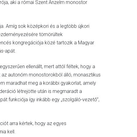
rója, aki a római Szent Anzelm monostor
a. Amíg sok középkori és a legtöbb újkori
 kezdeményezésére tömörültek
bencés kongregációja közé tartozik a Magyar
ás-apát.
yszerűen ellenállt, mert attól féltek, hogy a
 Azaz az autonóm monostorokból álló, monasztikus
y nem maradhat meg a korábbi gyakorlat, amely
deráció létrejötte után is megmaradt a
t funkciója így inkább egy „szolgáló-vezető”,
iót arra kértek, hogy az egyes
ia kell.