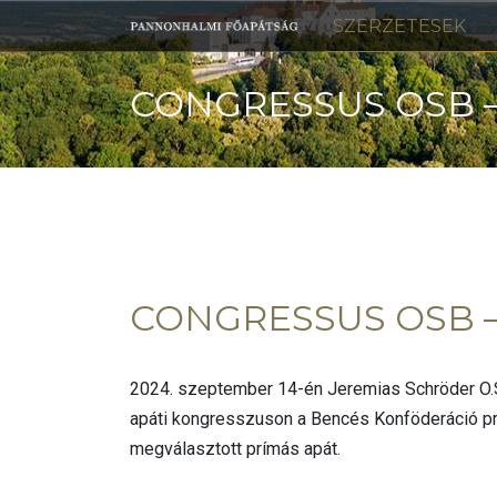
Skip
SZERZETESEK
to
content
CONGRESSUS OSB –
CONGRESSUS OSB –
2024. szeptember 14-én Jeremias Schröder O.S.
apáti kongresszuson a Bencés Konföderáció prí
megválasztott prímás apát.