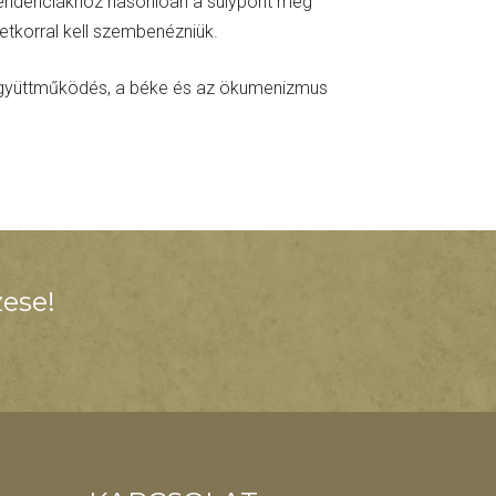
 tendenciákhoz hasonlóan a súlypont még
tkorral kell szembenézniük.
z együttműködés, a béke és az ökumenizmus
ese!