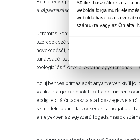
Bernát egyik prédikációjából, amelyben az Istens
Sütiket használunk a tartal
a rágalmazásban: nézz a csillagra, hívd segítsé
weboldalforgalmunk elemzésé
weboldalhasználatra vonatko
számukra vagy az Ön által ha
Jeremias Schröder főapátként a St. Ottilieni K
szerepek szétválasztása után ő lett az első eln
növekedését, hanyatlását és választásait. Jele
tanácsadói szerepet töltött be, többek között 
teológiai és filozófiai oktatás egyetemének – i
Az új bencés prímás apát anyanyelvén kívül jól b
Vatikánban jó kapcsolatokat ápol minden olyan
eddigi elöljárói tapasztalatait összegezve arról
szinte felrobbanó közösségek támogatása. Néhá
amelyekben az egyszerű fogadalmasok száma a