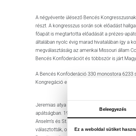
A négyévente ülésező Bencés Kongresszusnak mi
részt. A kongresszus során sok előadást hallgat
főapát is megtartotta előadását a prézes-apát
általában nyolc évig marad hivatalában így a 
megválasztásáig az amerikai Missouri állam Con
Bencés Konföderációt és többször is járt Magya
A Bencés Konföderáció 330 monostora 6233 sze
Kongregáció eddigi prézes apátjának szavaztak
Jeremias atya 1964-ben született a bajorország
Beleegyezés
apátságban. 1985 és 1990 között Rómában filozóf
Anselm’s és St. Benet’s Hall-ban. Pappá szentel
Ez a weboldal sütiket haszn
választották, október 28-án Viktor Dammertz be