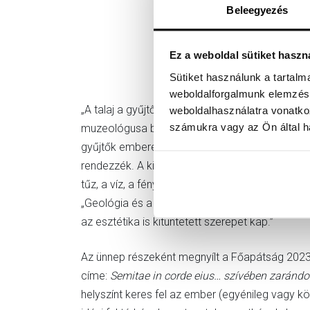
Beleegyezés
Ez a weboldal sütiket haszn
Sütiket használunk a tartal
weboldalforgalmunk elemzésé
„A talaj a gyűjtők kincsestára” – idézett Susa
weboldalhasználatra vonatko
számukra vagy az Ön által ha
muzeológusa beszédében. „A talaj, a föld, a meg
gyűjtők emberek, akiket szenvedély hajt, hogy 
rendezzék. A kincsestárak pedig helyek.” Mint 
tűz, a víz, a fény, a por, a csillogás és a raj
„Geológia és a teológia világa, a föld és az Is
az esztétika is kitüntetett szerepet kap.”
Az ünnep részeként megnyílt a Főapátság 2023-as
címe:
Semitae in corde eius… szívében zarándo
helyszínt keres fel az ember (egyénileg vagy közö