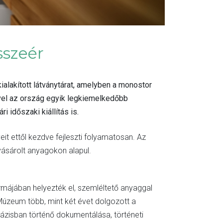
sszeér
lakított látványtárat, amelyben a monostor
ivel az ország egyik legkiemelkedőbb
i időszaki kiállítás is.
t ettől kezdve fejleszti folyamatosan. Az
vásárolt anyagokon alapul.
ormájában helyezték el, szemléltető anyaggal
Múzeum több, mint két évet dolgozott a
ázisban történő dokumentálása, történeti