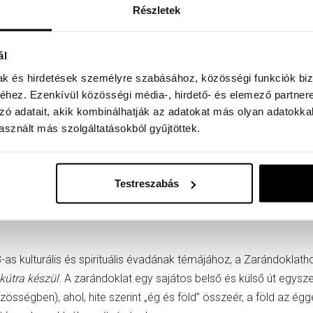
Részletek
ál
mak és hirdetések személyre szabásához, közösségi funkciók biz
hez. Ezenkívül közösségi média-, hirdető- és elemező partner
n Sontag filozófus A vulkán szerelmese című regényéből Frazon 
zó adatait, akik kombinálhatják az adatokat más olyan adatokka
sznált más szolgáltatásokból gyűjtöttek.
figyelés és a gyűjtés terepe, ásványok, kristályok, állati és nö
a köveket megtalálják, csodálják és gondolkodjanak róluk, majd 
mondta az ásványtár kiállítás és látványtár megformálását a nyit
Testreszabás
zolatok tematikus csoportjait tudományos fogalmak és az ige mond
ten tanítása. Emellett olyan fajta tudományos érdeklődés, amelybe
 kulturális és spirituális évadának témájához, a Zarándoklathoz 
kútra készül
. A zarándoklat egy sajátos belső és külső út egyszer
sségben), ahol, hite szerint „ég és föld” összeér, a föld az éggel