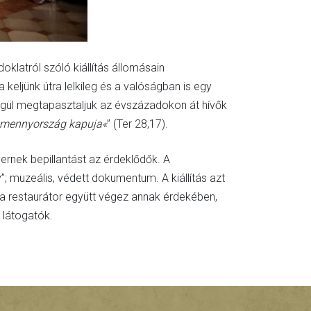
latról szóló kiállítás állomásain
keljünk útra lelkileg és a valóságban is egy
égül megtapasztaljuk az évszázadokon át hívők
a mennyország kapuja«
” (Ter 28,17).
rnek bepillantást az érdeklődők. A
; muzeális, védett dokumentum. A kiállítás azt
a restaurátor együtt végez annak érdekében,
 látogatók.