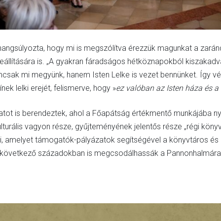
angsúlyozta, hogy mi is megszólítva érezzük magunkat a zarándok
zeállítására is. „A gyakran fáradságos hétköznapokból kiszakadva 
mcsak mi megyünk, hanem Isten Lelke is vezet bennünket. Így v
ínek lelki erejét, felismerve, hogy »
ez valóban az Isten háza és 
latot is berendeztek, ahol a Főapátság értékmentő munkájába nye
urális vagyon része, gyűjteményének jelentős része „régi könyv”
, amelyet támogatók-pályázatok segítségével a könyvtáros és 
 elkövetkező századokban is megcsodálhassák a Pannonhalmára