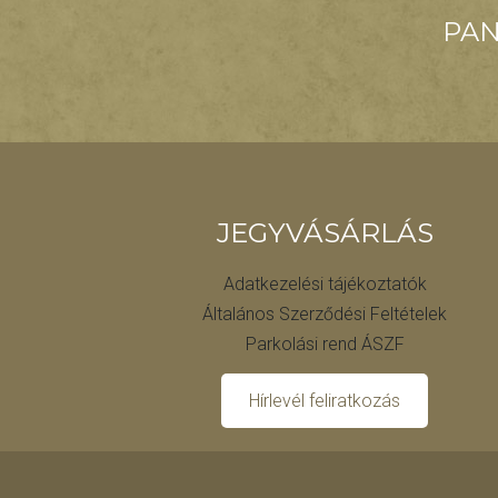
PAN
JEGYVÁSÁRLÁS
Adatkezelési tájékoztatók
Általános Szerződési Feltételek
Parkolási rend ÁSZF
Hírlevél feliratkozás