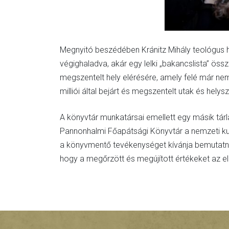
Megnyitó beszédében Kránitz Mihály teológus h
végighaladva, akár egy lelki „bakancslista” öss
megszentelt hely elérésére, amely felé már ne
milliói által bejárt és megszentelt utak és helysz
A könyvtár munkatársai emellett egy másik tár
Pannonhalmi Főapátsági Könyvtár a nemzeti kult
a könyvmentő tevékenységet kívánja bemutatni
hogy a megőrzött és megújított értékeket az