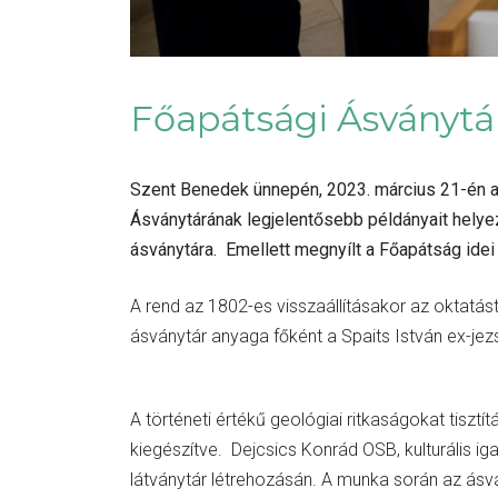
Főapátsági Ásványtár
Szent Benedek ünnepén, 2023. március 21-én a 
Ásványtárának legjelentősebb példányait helye
ásványtára. Emellett megnyílt a Főapátság idei ku
A rend az 1802-es visszaállításakor az oktatás
ásványtár anyaga főként a Spaits István ex-je
A történeti értékű geológiai ritkaságokat tisz
kiegészítve. Dejcsics Konrád OSB, kulturális 
látványtár létrehozásán. A munka során az ásv