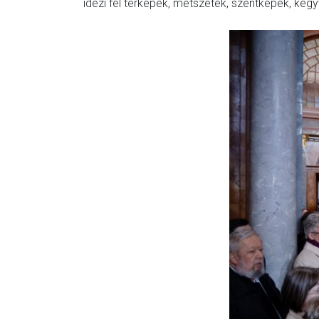
idézi fel térképek, metszetek, szentképek, kegy