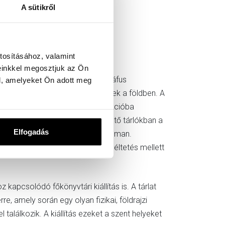
A sütikről
tosításához, valamint
einkkel megosztjuk az Ön
Zsófia, a Néprajzi Múzeum etnográfus
l, amelyeket Ön adott meg
vényi maradványok lelőhelye, kövek a földben. A
tudásuk és vágyaik szerint kollekcióba
ottság jellemzi. Az egymást követő tárlókban a
Elfogadás
atai kötik és hangolják össze finoman.
n a tanítás, az okítás és a szemléltetés mellett
kapcsolódó főkönyvtári kiállítás is. A tárlat
re, amely során egy olyan fizikai, földrajzi
 találkozik. A kiállítás ezeket a szent helyeket