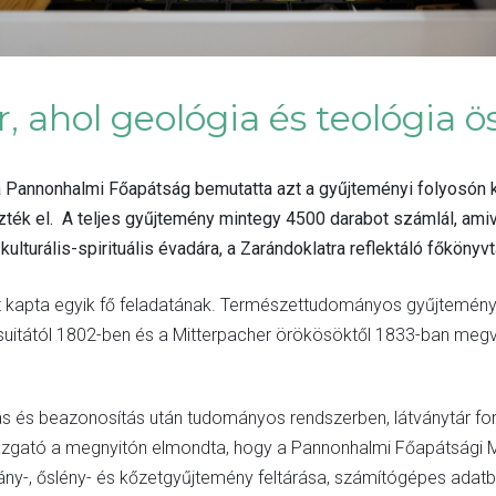
, ahol geológia és teológia ö
Pannonhalmi Főapátság bemutatta azt a gyűjteményi folyosón kia
zték el. A teljes gyűjtemény mintegy 4500 darabot számlál, am
lturális-spirituális évadára, a Zarándoklatra reflektáló főkönyvtár
t kapta egyik fő feladatának. Természettudományos gyűjteményei
zsuitától 1802-ben és a Mitterpacher örökösöktől 1833-ban meg
títás és beazonosítás után tudományos rendszerben, látványtár f
igazgató a megnyitón elmondta, hogy a Pannonhalmi Főapátsági 
ány-, őslény- és kőzetgyűjtemény feltárása, számítógépes adatb