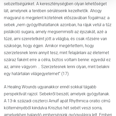
sebzettségünket. A kereszténységben olyan lehetőséget
lát, amelynek a terében sérüléseink kezelhetők. Ahogy
magyarul is megjelent kötetének előszavában fogalmaz: a
sebek „nem gyógyíthatatlanok azonban, ha rájuk vetül a tűz
pislákoló sugara, amely megsemmisíti az éjszakát, azé a
tűzé, ami szeretetként jött a világba, és csak rőzsére van
szüksége, hogy égjen. Amikor megértettem, hogy
szerzetesnek lenni annyit tesz, mint felajánlani az életemet
száraz faként erre a célra, biztos voltam benne: egyedül ez
az, amire vágyom … Szerzetesnek lenni olyan, mint belakni
egy határtalan világegyetemet” (17).
A Healing Wounds ugyanakkor ennél sokkal tágabb
perspektívát rajzol. Sebekről beszél, amelyek gyógyítanak.
A 13-ik századi ciszterci Arnulf apát Rhythmica oratio című
költeményéből kiindulva Krisztus hét sebét veszi sorra,
amelyekben halandó emberségünk gyógyulásra lelt. Emberi