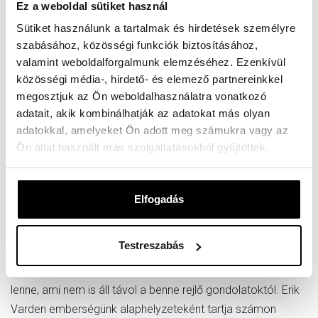
Ez a weboldal sütiket használ
Sütiket használunk a tartalmak és hirdetések személyre
szabásához, közösségi funkciók biztosításához,
valamint weboldalforgalmunk elemzéséhez. Ezenkívül
közösségi média-, hirdető- és elemező partnereinkkel
megosztjuk az Ön weboldalhasználatra vonatkozó
adatait, akik kombinálhatják az adatokat más olyan
adatokkal, amelyeket Ön adott meg számukra vagy az
Ön által használt más szolgáltatásokból gyűjtöttek.
Elfogadás
Időzzünk el a legfrissebb kötet fölött, amit Canterbury
érseke az idei év nagyböjti olvasmányának (Lent Book)
Testreszabás
választott. A könyv címe (Healing Wounds) szándékosan
kétértelmű. Első fordítói asszociációnk a sebek gyógyítása
lenne, ami nem is áll távol a benne rejlő gondolatoktól. Erik
Varden emberségünk alaphelyzeteként tartja számon