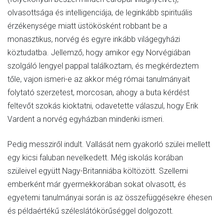
olvasottsága és intelligenciája, de leginkább spirituális
érzékenysége miatt üstökösként robbant be a
monasztikus, norvég és egyre inkább világegyházi
köztudatba. Jellemző, hogy amikor egy Norvégiában
szolgáló lengyel pappal találkoztam, és megkérdeztem
tőle, vajon ismeri-e az akkor még római tanulmányait
folytató szerzetest, morcosan, ahogy a buta kérdést
feltevőt szokás kioktatni, odavetette válaszul, hogy Erik
Vardent a norvég egyházban mindenki ismeri.
Pedig messziről indult. Vallását nem gyakorló szülei mellett
egy kicsi faluban nevelkedett. Még iskolás korában
szüleivel együtt Nagy-Britanniába költözött. Szellemi
emberként már gyermekkorában sokat olvasott, és
egyetemi tanulmányai során is az összefüggésekre éhesen
és példaértékű széleslátókörűséggel dolgozott.