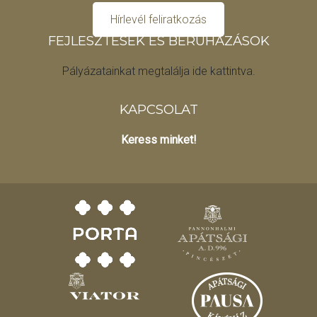
Hírlevél feliratkozás
FEJLESZTÉSEK ÉS BERUHÁZÁSOK
Pályázatainkat megtalálja ide kattintva.
KAPCSOLAT
Keress minket!