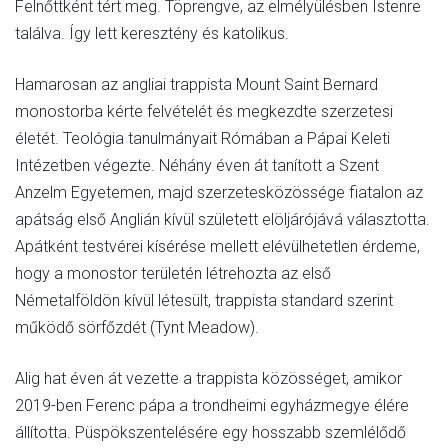
Felnőttként tért meg. Töprengve, az elmélyülésben Istenre
találva. Így lett keresztény és katolikus.
Hamarosan az angliai trappista Mount Saint Bernard
monostorba kérte felvételét és megkezdte szerzetesi
életét. Teológia tanulmányait Rómában a Pápai Keleti
Intézetben végezte. Néhány éven át tanított a Szent
Anzelm Egyetemen, majd szerzetesközössége fiatalon az
apátság első Anglián kívül született elöljárójává választotta.
Apátként testvérei kísérése mellett elévülhetetlen érdeme,
hogy a monostor területén létrehozta az első
Németalföldön kívül létesült, trappista standard szerint
működő sörfőzdét (Tynt Meadow).
Alig hat éven át vezette a trappista közösséget, amikor
2019-ben Ferenc pápa a trondheimi egyházmegye élére
állította. Püspökszentelésére egy hosszabb szemlélődő