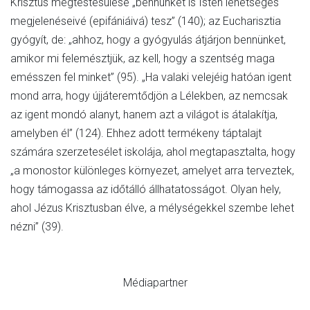
Krisztus megtestesülése „bennünket is Isten lehetséges
megjelenéseivé (epifániáivá) tesz” (140); az Eucharisztia
gyógyít, de: „ahhoz, hogy a gyógyulás átjárjon bennünket,
amikor mi felemésztjük, az kell, hogy a szentség maga
emésszen fel minket” (95). „Ha valaki velejéig hatóan igent
mond arra, hogy újjáteremtődjön a Lélekben, az nemcsak
az igent mondó alanyt, hanem azt a világot is átalakítja,
amelyben él” (124). Ehhez adott termékeny táptalajt
számára szerzetesélet iskolája, ahol megtapasztalta, hogy
„a monostor különleges környezet, amelyet arra terveztek,
hogy támogassa az időtálló állhatatosságot. Olyan hely,
ahol Jézus Krisztusban élve, a mélységekkel szembe lehet
nézni” (39).
Médiapartner