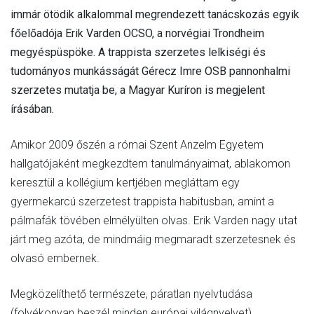
PÜSPÖKE
immár ötödik alkalommal megrendezett tanácskozás egyik
főelőadója Erik Varden OCSO, a norvégiai Trondheim
megyéspüspöke. A trappista szerzetes lelkiségi és
tudományos munkásságát Gérecz Imre OSB pannonhalmi
PANNONHALMÁRA
szerzetes mutatja be, a Magyar Kuríron is megjelent
írásában.
Amikor 2009 őszén a római Szent Anzelm Egyetem
hallgatójaként megkezdtem tanulmányaimat, ablakomon
LÁTOGAT
keresztül a kollégium kertjében megláttam egy
gyermekarcú szerzetest trappista habitusban, amint a
pálmafák tövében elmélyülten olvas. Erik Varden nagy utat
járt meg azóta, de mindmáig megmaradt szerzetesnek és
olvasó embernek.
Megközelíthető természete, páratlan nyelvtudása
(folyékonyan beszél minden európai világnyelvet),