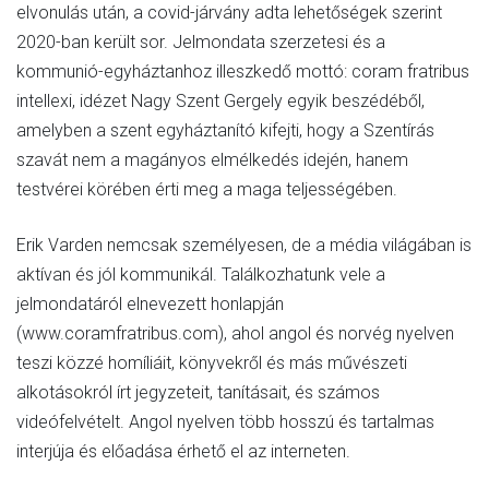
elvonulás után, a covid-járvány adta lehetőségek szerint
2020-ban került sor. Jelmondata szerzetesi és a
kommunió-egyháztanhoz illeszkedő mottó: coram fratribus
intellexi, idézet Nagy Szent Gergely egyik beszédéből,
amelyben a szent egyháztanító kifejti, hogy a Szentírás
szavát nem a magányos elmélkedés idején, hanem
testvérei körében érti meg a maga teljességében.
Erik Varden nemcsak személyesen, de a média világában is
aktívan és jól kommunikál. Találkozhatunk vele a
jelmondatáról elnevezett honlapján
(www.coramfratribus.com), ahol angol és norvég nyelven
teszi közzé homíliáit, könyvekről és más művészeti
alkotásokról írt jegyzeteit, tanításait, és számos
videófelvételt. Angol nyelven több hosszú és tartalmas
interjúja és előadása érhető el az interneten.