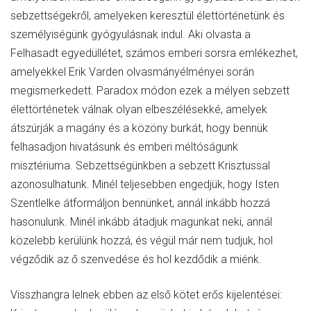
sebzettségekről, amelyeken keresztül élettörténetünk és
személyiségünk gyógyulásnak indul. Aki olvasta a
Felhasadt egyedüllétet, számos emberi sorsra emlékezhet,
amelyekkel Erik Varden olvasmányélményei során
megismerkedett. Paradox módon ezek a mélyen sebzett
élettörténetek válnak olyan elbeszélésekké, amelyek
átszúrják a magány és a közöny burkát, hogy bennük
felhasadjon hivatásunk és emberi méltóságunk
misztériuma. Sebzettségünkben a sebzett Krisztussal
azonosulhatunk. Minél teljesebben engedjük, hogy Isten
Szentlelke átformáljon bennünket, annál inkább hozzá
hasonulunk. Minél inkább átadjuk magunkat neki, annál
közelebb kerülünk hozzá, és végül már nem tudjuk, hol
végződik az ő szenvedése és hol kezdődik a miénk.
Visszhangra lelnek ebben az első kötet erős kijelentései: