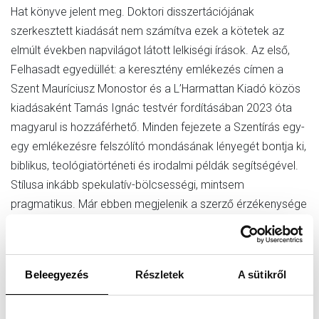
Hat könyve jelent meg. Doktori disszertációjának
szerkesztett kiadását nem számítva ezek a kötetek az
elmúlt években napvilágot látott lelkiségi írások. Az első,
Felhasadt egyedüllét: a keresztény emlékezés címen a
Szent Mauríciusz Monostor és a L’Harmattan Kiadó közös
kiadásaként Tamás Ignác testvér fordításában 2023 óta
magyarul is hozzáférhető. Minden fejezete a Szentírás egy-
egy emlékezésre felszólító mondásának lényegét bontja ki,
biblikus, teológiatörténeti és irodalmi példák segítségével.
Stílusa inkább spekulatív-bölcsességi, mintsem
pragmatikus. Már ebben megjelenik a szerző érzékenysége
azok iránt a témák iránt, amelyek a további kötetek
fókuszában állnak: megtérésként megélt szerzetesség,
közösségépítés és egymás megértése, tisztaság, a
Beleegyezés
Részletek
A sütikről
szenvedés és sebzettség misztériuma.