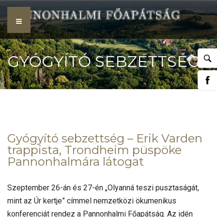
Skip
to
content
GYÓGYÍTÓ SEBZETTSÉG
– ERIK VARDEN
Gyógyító sebzettség – Erik Varden
trappista, Trondheim püspöke
Pannonhalmára látogat
TRAPPISTA, TRONDHEIM
Szeptember 26-án és 27-én „Olyanná teszi pusztaságát,
mint az Úr kertje” címmel nemzetközi ökumenikus
konferenciát rendez a Pannonhalmi Főapátság. Az idén