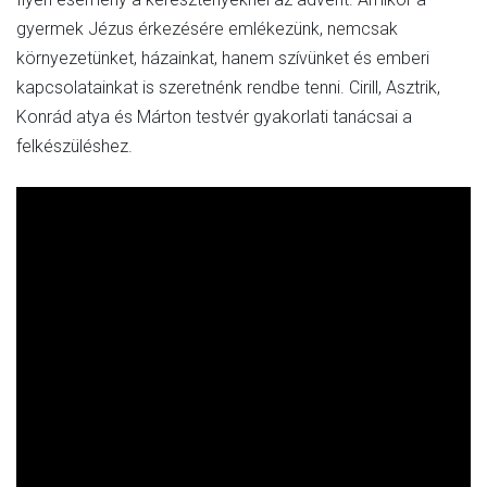
gyermek Jézus érkezésére emlékezünk, nemcsak
környezetünket, házainkat, hanem szívünket és emberi
kapcsolatainkat is szeretnénk rendbe tenni. Cirill, Asztrik,
Konrád atya és Márton testvér gyakorlati tanácsai a
felkészüléshez.