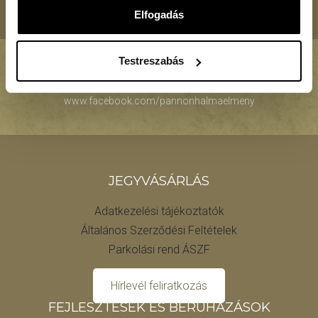
Elfogadás
Testreszabás
PANNONHALMA ÉLMÉNY – Legyen a részese!
www.facebook.com/pannonhalmaelmeny
JEGYVÁSÁRLÁS
Adatkezelési tájékoztatók
Általános Szerződési Feltételek
Parkolási rend ÁSZF
Hírlevél feliratkozás
FEJLESZTÉSEK ÉS BERUHÁZÁSOK