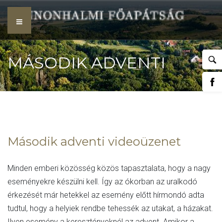
Skip
to
content
MÁSODIK ADVENTI
VIDEOÜZENET
Második adventi videoüzenet
Minden emberi közösség közös tapasztalata, hogy a nagy
eseményekre készülni kell. Így az ókorban az uralkodó
érkezését már hetekkel az esemény előtt hírmondó adta
tudtul, hogy a helyiek rendbe tehessék az utakat, a házakat.
Ilyen esemény a keresztényeknél az advent. Amikor a