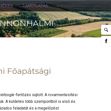
MÉKEK
TÁMOGATÁS
KAPCSOLAT
PANNONHALMI
i Főapátsági
rbogár-fertőzés sújtott. A rovarmentesítési
ttük. A küldetés több szempontból is első és
zázados feladatát és a megelőzést.