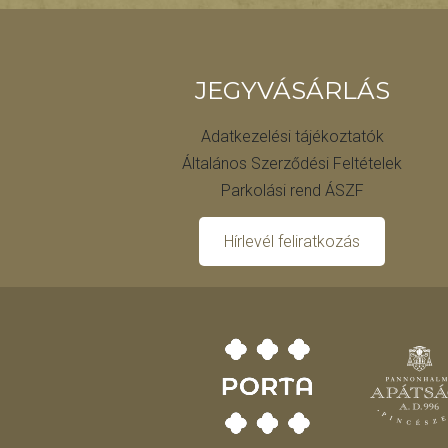
JEGYVÁSÁRLÁS
Adatkezelési tájékoztatók
Általános Szerződési Feltételek
Parkolási rend ÁSZF
Hírlevél feliratkozás