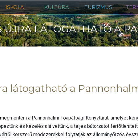
ISKOLA
KULTÚRA
TURIZMUS
TER
 ÚJRA LÁTOGATHATÓ A 
VTÁR
a látogatható a Pannonhalm
 megmenteni a Pannonhalmi Főapátsági Könyvtárat, amelyet kenyé
épeztünk és kezelés alá vettünk, a teljes bútorzatot fertőtleníte
zakértői korszerű módszerekkel folytatják az állományőrzés évs