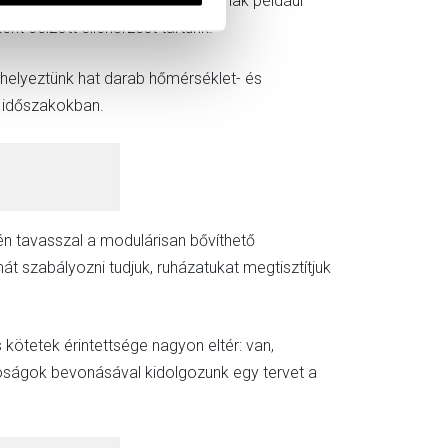
r történeti feljegyzéseiben leírnak például
nt célzott ellenőrzést tartunk.
helyeztünk hat darab hőmérséklet- és
s időszakokban.
én tavasszal a modulárisan bővíthető
mát szabályozni tudjuk, ruházatukat megtisztítjuk
kötetek érintettsége nagyon eltér: van,
atóságok bevonásával kidolgozunk egy tervet a