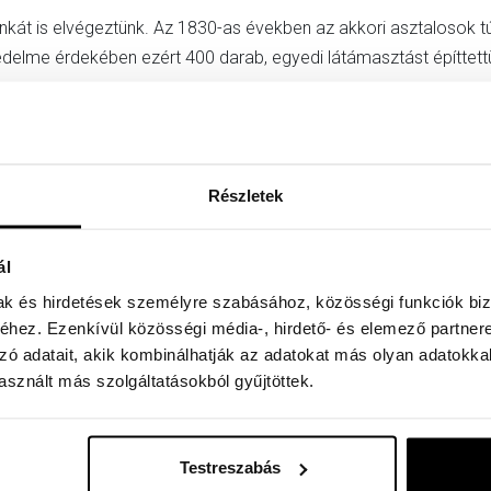
nkát is elvégeztünk. Az 1830-as években az akkori asztalosok t
édelme érdekében ezért 400 darab, egyedi látámasztást építtett
csapata alaposan megtisztította a bútorzatot a lerakódott port
nítésének. 1600 négyzetméter felületet kezeltek le oldószeres,
 hanem évtizedes védelmet is nyújt a károsító hatások – gomba
Részletek
ál
Fotó: Pannonhalmi Főapátság / Hajdú D. András
mak és hirdetések személyre szabásához, közösségi funkciók biz
olása és laponkénti megtisztítása, átvizsgálása és visszahely
hez. Ezenkívül közösségi média-, hirdető- és elemező partner
es könyvnél feljegyezték, hogy melyiken, milyen sérülés láthat
zó adatait, akik kombinálhatják az adatokat más olyan adatokka
sznált más szolgáltatásokból gyűjtöttek.
ténete rajzolódott ki, amire a monitorozást építjük. A mentési m
Testreszabás