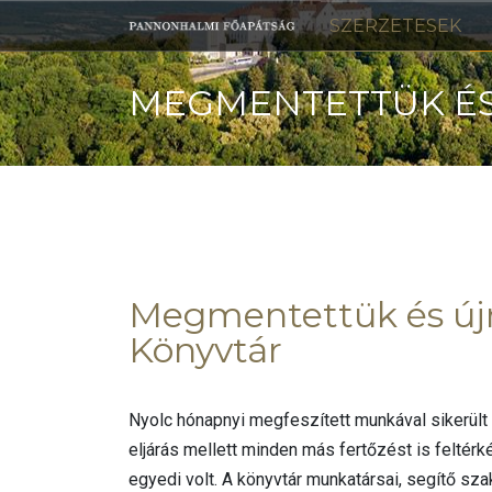
Skip
SZERZETESEK
to
content
MEGMENTETTÜK ÉS
FŐAPÁTSÁGI KÖNY
Megmentettük és újr
Könyvtár
Nyolc hónapnyi megfeszített munkával sikerült
eljárás mellett minden más fertőzést is feltérk
egyedi volt. A könyvtár munkatársai, segítő s