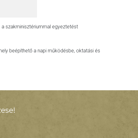
ől a szakminisztériummal egyeztetést
ely beépíthető a napi működésbe, oktatási és
ese!