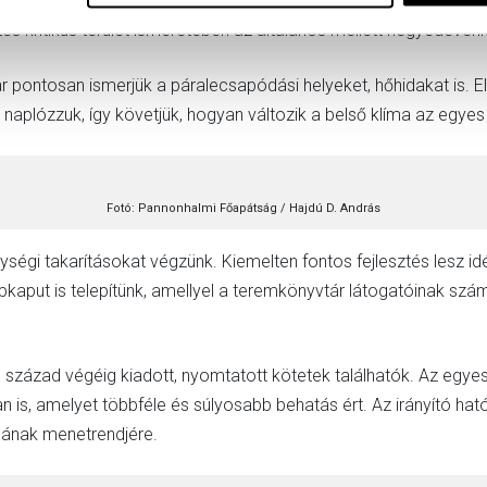
pítani, hogy mikor keletkeztek pontosan a fúrásnyomok. A könyvtá
es kritikus terület ismeretében az általános mellett negyedévenké
ontosan ismerjük a páralecsapódási helyeket, hőhidakat is. El
naplózzuk, így követjük, hogyan változik a belső klíma az egye
Fotó: Pannonhalmi Főapátság / Hajdú D. András
ségi takarításokat végzünk. Kiemelten fontos fejlesztés lesz id
ipkaput is telepítünk, amellyel a teremkönyvtár látogatóinak szá
század végéig kiadott, nyomtatott kötetek találhatók. Az egyes 
n is, amelyet többféle és súlyosabb behatás ért. Az irányító h
sának menetrendjére.