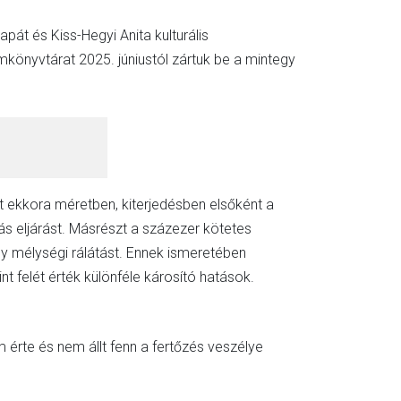
apát és Kiss-Hegyi Anita kulturális
mkönyvtárat 2025. júniustól zártuk be a mintegy
t ekkora méretben, kiterjedésben elsőként a
 eljárást. Másrészt a százezer kötetes
y mélységi rálátást. Ennek ismeretében
t felét érték különféle károsító hatások.
érte és nem állt fenn a fertőzés veszélye