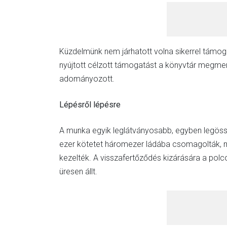
Küzdelmünk nem járhatott volna sikerrel támogat
nyújtott célzott támogatást a könyvtár megme
adományozott.
Lépésről lépésre
A munka egyik leglátványosabb, egyben legössz
ezer kötetet háromezer ládába csomagolták, ma
kezelték. A visszafertőződés kizárására a polc
üresen állt.