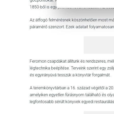
gócpontokat. Azt ugyan lehetetlen volt megálla
1850-ből is egy jelentős rovarfertőzést. Az össz
Az átfogó felmérésnek köszönhetően most már p
páramérő szenzort. Ezek adatait folyamatosan 
Feromon csapdákat állítunk és rendszeres, mély
légtechnika beépítése. Terveink szerint egy zsil
és egyirányúvá tesszük a könyvtár forgalmát.
A teremkönyvtárban a 16. század végétől a 20. 
amelyiken egyetlen fúrásnyom található és olya
legfontosabb sérült könyvek egyedi restaurálá