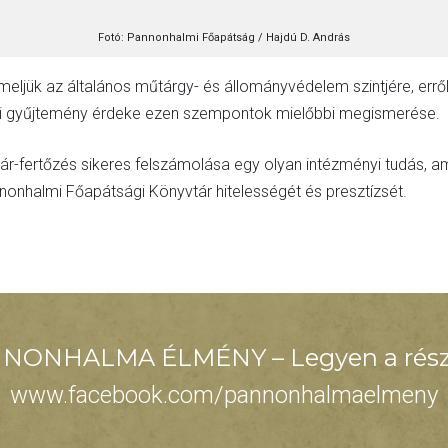
Fotó: Pannonhalmi Főapátság / Hajdú D. András
meljük az általános műtárgy- és állományvédelem szintjére, err
ti gyűjtemény érdeke ezen szempontok mielőbbi megismerése.
-fertőzés sikeres felszámolása egy olyan intézményi tudás, am
nonhalmi Főapátsági Könyvtár hitelességét és presztízsét.
NONHALMA ÉLMÉNY – Legyen a rész
www.facebook.com/pannonhalmaelmeny