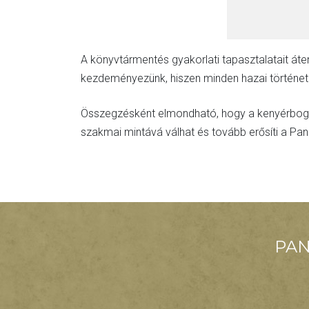
A könyvtármentés gyakorlati tapasztalatait áte
kezdeményezünk, hiszen minden hazai történe
Összegzésként elmondható, hogy a kenyérbogár
szakmai mintává válhat és tovább erősíti a Pan
PAN