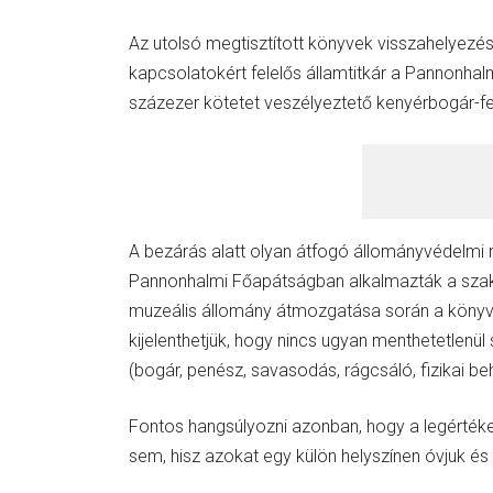
Az utolsó megtisztított könyvek visszahelyezésév
kapcsolatokért felelős államtitkár a Pannonhal
százezer kötetet veszélyeztető kenyérbogár-fe
A bezárás alatt olyan átfogó állományvédelmi 
Pannonhalmi Főapátságban alkalmazták a szake
muzeális állomány átmozgatása során a könyvtá
kijelenthetjük, hogy nincs ugyan menthetetlenül
(bogár, penész, savasodás, rágcsáló, fizikai be
Fontos hangsúlyozni azonban, hogy a legértéke
sem, hisz azokat egy külön helyszínen óvjuk és 