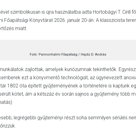
el szimbolikusan is újra használatba adta Hortobágyi T. Cirill fő
mi Főapátsági Könyvtárat 2026. január 20-án. A klasszicista tere
rtőzés miatt.
Fotó: Pannonhalmi Főapátság / Hajdú D. András
munkálatok zajlottak, amelyek kuriózumnak tekinthetők. Egyrész
mberek ezt a könyvmentő technológiát, az úgynevezett anoxiás
r 1802 óta épített gyűjteményének a történetére is kaptunk eg
 sérült kötet, ám a kétszáz év során sajnos a gyűjtemény több min
hatás)
sebb, legrégebbi gyűjteményi részt soha semmilyen sérülés nem 
őrizzük.