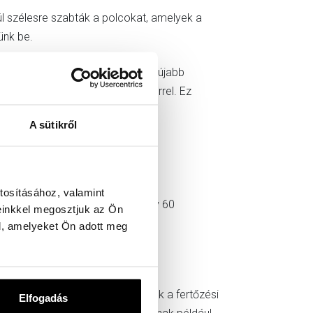
úl szélesre szabták a polcokat, amelyek a
ünk be.
ól, szennyeződésektől, hogy egy újabb
 biocid tartalmú faanyagvédőszerrel. Ez
, penész, bogár – ellen.
A sütikről
tosításához, valamint
ezése. Ez 16 restaurátor mintegy 60
einkkel megosztjuk az Ön
ó.
l, amelyeket Ön adott meg
unka részeként térképre helyeztük a fertőzési
Elfogadás