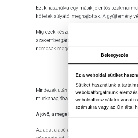
Ezt kihasználva egy másik jelentős szakmai mu
kötetek súlyától meghajlottak. A gyűjtemény v
Míg ezek készültek addig a Főapátság takarító 
szakembergárda nekiállhasson a polcok fertőtle
nemcsak megszüntette a meglévő fertőzéseket,
Beleegyezés
Ez a weboldal sütiket haszn
Sütiket használunk a tartal
Mindezek után kezdődhetett a könyvek kicsomag
weboldalforgalmunk elemzésé
munkanapjába került. A szakemberek minden egy
weboldalhasználatra vonatko
számukra vagy az Ön által ha
A jövő, a megelőzés feladatai
Az adat alapú állapotfelmérés során 200 év tör