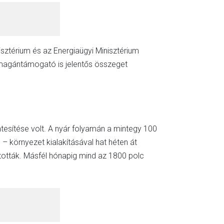
isztérium és az Energiaügyi Minisztérium
 magántámogató is jelentős összeget
esítése volt. A nyár folyamán a mintegy 100
 környezet kialakításával hat héten át
ntották. Másfél hónapig mind az 1800 polc