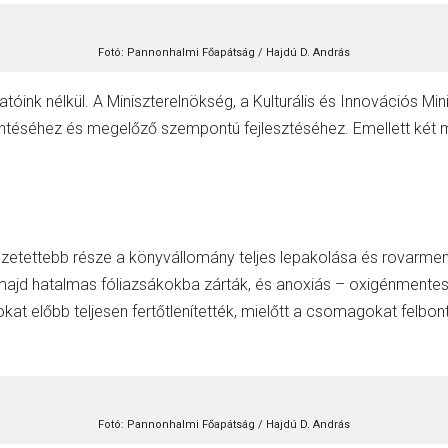
Fotó: Pannonhalmi Főapátság / Hajdú D. András
óink nélkül. A Miniszterelnökség, a Kulturális és Innovációs Min
ntéséhez és megelőző szempontú fejlesztéséhez. Emellett két
etettebb része a könyvállomány teljes lepakolása és rovarment
jd hatalmas fóliazsákokba zárták, és anoxiás – oxigénmentes –
okat előbb teljesen fertőtlenítették, mielőtt a csomagokat felbo
Fotó: Pannonhalmi Főapátság / Hajdú D. András