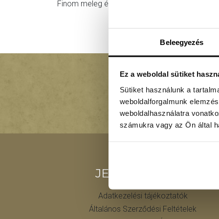
Finom meleg ételekkel szombat, vasárnap 10:
Beleegyezés
Ez a weboldal sütiket haszn
PAN
Sütiket használunk a tartal
weboldalforgalmunk elemzésé
weboldalhasználatra vonatko
számukra vagy az Ön által ha
JEGYVÁSÁRLÁS
Adatkezelési tájékoztatók
Általános Szerződési Feltételek