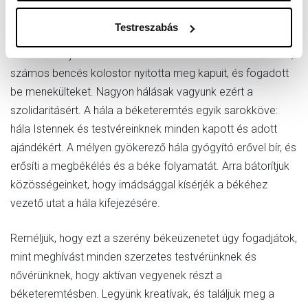
vagy új projekteket vállalunk, az átalakulás útjára indulunk,
amely a lelki megújuláshoz vezethet minket.
Testreszabás
Amikor Ukrajnában és a Szentföldön elkezdődött a háború,
számos bencés kolostor nyitotta meg kapuit, és fogadott
be menekülteket. Nagyon hálásak vagyunk ezért a
szolidaritásért. A hála a béketeremtés egyik sarokköve:
hála Istennek és testvéreinknek minden kapott és adott
ajándékért. A mélyen gyökerező hála gyógyító erővel bír, és
erősíti a megbékélés és a béke folyamatát. Arra bátorítjuk
közösségeinket, hogy imádsággal kísérjék a békéhez
vezető utat a hála kifejezésére.
Reméljük, hogy ezt a szerény békeüzenetet úgy fogadjátok,
mint meghívást minden szerzetes testvérünknek és
nővérünknek, hogy aktívan vegyenek részt a
béketeremtésben. Legyünk kreatívak, és találjuk meg a