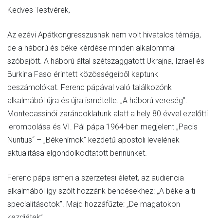
Kedves Testvérek,
Az ezévi Apátkongresszusnak nem volt hivatalos témája,
de a háború és béke kérdése minden alkalommal
szóbajött. A háború által szétszaggatott Ukrajna, Izrael és
Burkina Faso érintett közösségeiből kaptunk
beszámolókat. Ferenc pápával való találkozónk
alkalmából újra és újra ismételte: „A háború vereség”.
Montecassinói zarándoklatunk alatt a hely 80 évvel ezelőtti
lerombolása és VI. Pál pápa 1964-ben megjelent „Pacis
Nuntius“ – „Békehírnök” kezdetű apostoli levelének
aktualitása elgondolkodtatott bennünket.
Ferenc pápa ismeri a szerzetesi életet, az audiencia
alkalmából így szólt hozzánk bencésekhez: „A béke a ti
specialitásotok”. Majd hozzáfűzte: „De magatokon
kezdjétek”.