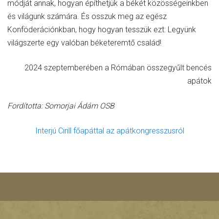
módját annak, hogyan építhetjük a békét közösségeinkben
és világunk számára. És osszuk meg az egész
Konföderációnkban, hogy hogyan tesszük ezt: Legyünk
világszerte egy valóban béketeremtő család!
2024 szeptemberében a Rómában összegyűlt bencés
apátok
Fordította: Somorjai Ádám OSB
Interjú Cirill főapáttal az apátkongresszusról