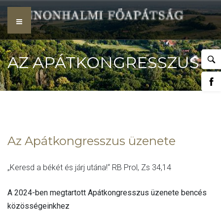
Skip
to
content
AZ APÁTKONGRESSZUS
ÜZENETE
Az Apátkongresszus üzenete
„Keresd a békét és járj utána!“ RB Prol, Zs 34,14
A 2024-ben megtartott Apátkongresszus üzenete bencés
közösségeinkhez