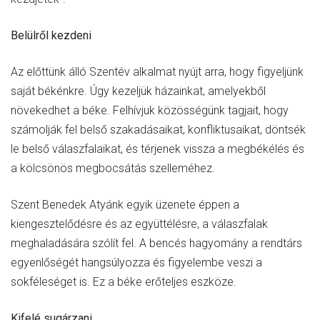
Belülről kezdeni
Az előttünk álló Szentév alkalmat nyújt arra, hogy figyeljünk
saját békénkre. Úgy kezeljük házainkat, amelyekből
növekedhet a béke. Felhívjuk közösségünk tagjait, hogy
számolják fel belső szakadásaikat, konfliktusaikat, döntsék
le belső válaszfalaikat, és térjenek vissza a megbékélés és
a kölcsönös megbocsátás szelleméhez.
Szent Benedek Atyánk egyik üzenete éppen a
kiengesztelődésre és az együttélésre, a válaszfalak
meghaladására szólít fel. A bencés hagyomány a rendtárs
egyenlőségét hangsúlyozza és figyelembe veszi a
sokféleséget is. Ez a béke erőteljes eszköze.
Kifelé sugárzani