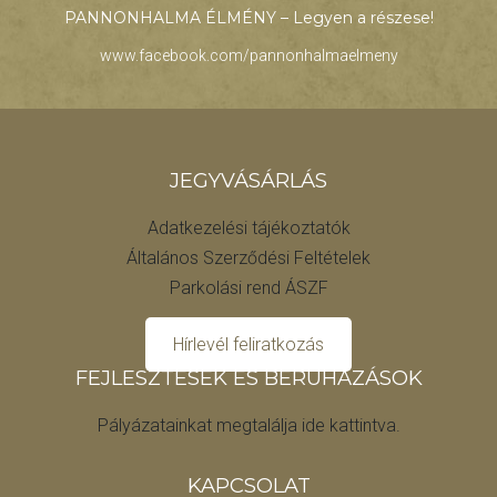
PANNONHALMA ÉLMÉNY – Legyen a részese!
www.facebook.com/pannonhalmaelmeny
JEGYVÁSÁRLÁS
Adatkezelési tájékoztatók
Általános Szerződési Feltételek
Parkolási rend ÁSZF
Hírlevél feliratkozás
FEJLESZTÉSEK ÉS BERUHÁZÁSOK
Pályázatainkat megtalálja ide kattintva.
KAPCSOLAT