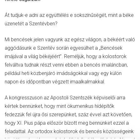
Át tudjuk-e adni az együttélés e sokszínűségét, mint a béke
üzenetét a Szentévben?
Mi bencések jelen vagyunk az egész világon, a békéért való
aggódásunk e Szentév során egyesülhet a „Bencések
imájával a világ békéjéért”. Reméljük, hogy a kolostorok
felváltva tudnak részt venni ebben a bencés imaláncban,
például heti közbenjáró imádságokkal vagy egy külön
napon és időpontban végzett imaalkalmakkal.
A kongresszuson az Apostoli Szentszék képviselői arra
kértek bennünket, hogy mint ökumenikus hídépítők
fedezzük fel újra ősi szerepünket, száz évvel azt követően,
hogy XI. Pius pápa először bízott meg bennünket ezzel a
feladattal. Az ortodox kolostorok és bencés közösségeink
közötti partneri kapcsolatok áthidalhatják a Kelet és Nyugat