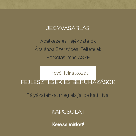
JEGYVÁSÁRLÁS
Adatkezelési tájékoztatók
Általános Szerződési Feltételek
Parkolási rend ÁSZF
Hírlevél feliratkozás
FEJLESZTÉSEK ÉS BERUHÁZÁSOK
Pályázatainkat megtalálja ide kattintva.
KAPCSOLAT
Keress minket!