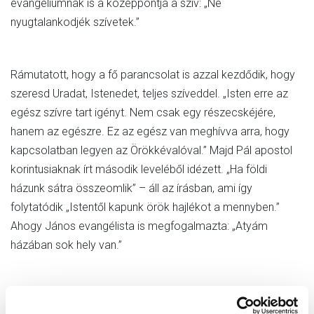
evangéliumnak is a középpontja a szív: „Ne
nyugtalankodjék szívetek.”
Rámutatott, hogy a fő parancsolat is azzal kezdődik, hogy
szeresd Uradat, Istenedet, teljes szíveddel. „Isten erre az
egész szívre tart igényt. Nem csak egy részecskéjére,
hanem az egészre. Ez az egész van meghívva arra, hogy
kapcsolatban legyen az Örökkévalóval.” Majd Pál apostol
korintusiaknak írt második leveléből idézett. „Ha földi
házunk sátra összeomlik” – áll az írásban, ami így
folytatódik „Istentől kapunk örök hajlékot a mennyben.”
Ahogy János evangélista is megfogalmazta: „Atyám
házában sok hely van.”
Titusz atya kifejtette, hogy egyszer mindannyiunk „földi