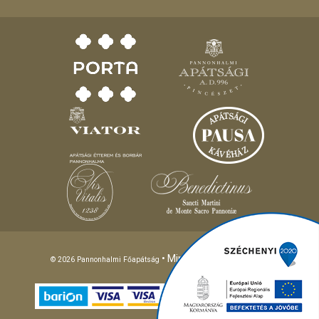
• Minden jog fenntartva!
© 2026 Pannonhalmi Főapátság
Different