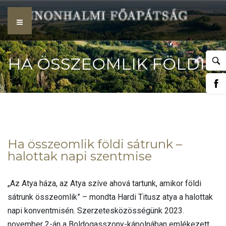
Skip
to
content
HA ÖSSZEOMLIK FÖLDI
SÁTRUNK – HALOTTAK
Ha összeomlik földi sátrunk –
halottak napi szentmise
NAPI SZENTMISE
„Az Atya háza, az Atya szíve ahová tartunk, amikor földi
sátrunk összeomlik” – mondta Hardi Titusz atya a halottak
napi konventmisén. Szerzetesközösségünk 2023.
november 2-án a Boldogasszony-kápolnában emlékezett