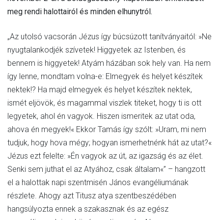
meg rendi halottairól és minden elhunytról.
„Az utolsó vacsorán Jézus így búcsúzott tanítványaitól: »Ne
nyugtalankodjék szívetek! Higgyetek az Istenben, és
bennem is higgyetek! Atyám házában sok hely van. Ha nem
így lenne, mondtam volna-e: Elmegyek és helyet készítek
nektek!? Ha majd elmegyek és helyet készítek nektek,
ismét eljövök, és magammal viszlek titeket, hogy ti is ott
legyetek, ahol én vagyok. Hiszen ismeritek az utat oda,
ahova én megyek!« Ekkor Tamás így szólt: »Uram, mi nem
tudjuk, hogy hova mégy; hogyan ismerhetnénk hát az utat?«
Jézus ezt felelte: »Én vagyok az út, az igazság és az élet.
Senki sem juthat el az Atyához, csak általam«” – hangzott
el a halottak napi szentmisén János evangéliumának
részlete. Ahogy azt Titusz atya szentbeszédében
hangsúlyozta ennek a szakasznak és az egész