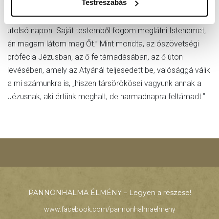
Testreszabás
idézte Titusz atya, amit még nagyapja sírján olvasott:
„Tudom, hogy Megváltóm él, Ő támaszt fel engem az
utolsó napon. Saját testemből fogom meglátni Istenemet,
én magam látom meg Őt.” Mint mondta, az ószövetségi
prófécia Jézusban, az ő feltámadásában, az ő úton
levésében, amely az Atyánál teljesedett be, valósággá válik
a mi számunkra is, „hiszen társörökösei vagyunk annak a
Jézusnak, aki értünk meghalt, de harmadnapra feltámadt.”
PANNONHALMA ÉLMÉNY – Legyen a részese!
www.facebook.com/pannonhalmaelmeny