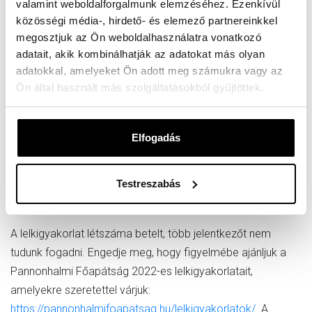
valamint weboldalforgalmunk elemzéséhez. Ezenkívül
percben
közösségi média-, hirdető- és elemező partnereinkkel
hetente egy alkalommal 60 perces megosztás és egy
megosztjuk az Ön weboldalhasználatra vonatkozó
alkalommal (vasárnap este) 60 perces közös imádság
adatait, akik kombinálhatják az adatokat más olyan
(online felületen)
adatokkal, amelyeket Ön adott meg számukra vagy az
Ön által használt más szolgáltatásokból gyűjtöttek.
December 18. (szombat)
10:00–18:00 rekollekciós nap, csoportos foglalkozás, a
Elfogadás
lelkigyakorlat zárása (online felületen)
Testreszabás
Kedves Érdeklődőnk!
A lelkigyakorlat létszáma betelt, több jelentkezőt nem
tudunk fogadni. Engedje meg, hogy figyelmébe ajánljuk a
Pannonhalmi Főapátság 2022-es lelkigyakorlatait,
amelyekre szeretettel várjuk:
https://pannonhalmifoapatsag.hu/lelkigyakorlatok/
. A