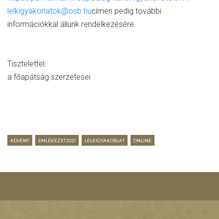
lelkigyakorlatok@osb.hu
címen pedig további
információkkal állunk rendelkezésére.
Tisztelettel:
a főapátság szerzetesei
ADVENT
EMLÉKEZET2021
LELKIGYAKORLAT
ONLINE