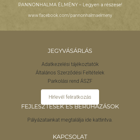
PANNONHALMA ÉLMÉNY – Legyen a részese!
www.facebook.com/pannonhalmaelmeny
JEGYVÁSÁRLÁS
Adatkezelési tájékoztatók
Általános Szerződési Feltételek
Parkolási rend ÁSZF
Hírlevél feliratkozás
FEJLESZTÉSEK ÉS BERUHÁZÁSOK
Pályázatainkat megtalálja ide kattintva.
KAPCSOLAT