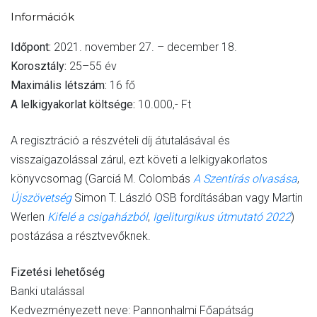
Információk
Időpont:
2021. november 27. – december 18.
Korosztály:
25–55 év
Maximális létszám:
16 fő
A lelkigyakorlat költsége:
10.000,- Ft
A regisztráció a részvételi díj átutalásával és
visszaigazolással zárul, ezt követi a lelkigyakorlatos
könyvcsomag (Garciá M. Colombás
A Szentírás olvasása
,
Újszövetség
Simon T. László OSB fordításában vagy Martin
Werlen
Kifelé a csigaházból
,
Igeliturgikus útmutató 2022
)
postázása a résztvevőknek.
Fizetési lehetőség
Banki utalással
Kedvezményezett neve: Pannonhalmi Főapátság