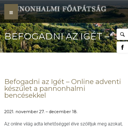
Skip
to
content
BEFOGADNI AZ IGÉT –
ONLINE ADVENTI
Befogadni az Igét – Online adventi
készület a pannonhalmi
bencésekkel
KÉSZÜLET A
2021. november 27. – december 18.
Az online világ adta lehetőséggel élve szólítjuk meg azokat,