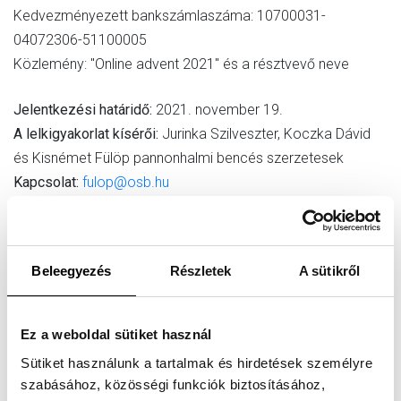
Kedvezményezett bankszámlaszáma: 10700031-
04072306-51100005
Közlemény: "Online advent 2021" és a résztvevő neve
Jelentkezési határidő:
2021. november 19.
A lelkigyakorlat kísérői:
Jurinka Szilveszter, Koczka Dávid
és Kisnémet Fülöp pannonhalmi bencés szerzetesek
Kapcsolat:
fulop@osb.hu
Program
Beleegyezés
Részletek
A sütikről
November 27. szombat
20:00–21:30 a lelkigyakorlat kezdése (online felületen)
Ez a weboldal sütiket használ
Sütiket használunk a tartalmak és hirdetések személyre
Advent heteiben (november 28. – december 17.)
szabásához, közösségi funkciók biztosításához,
a könyv és a téma egyéni feldolgozása, napi 20-40