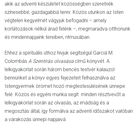
PANNONHALMI
akik az adventi készületet közösségben szeretnék
színesebbé, gazdagabbá tenni. Közös utunkon az Isten
végtelen kegyelmét vágyjuk befogadni – amely
korlátozások nélkül árad felénk –, megmaradva otthonunk
és mindennapjaink tereiben, ritmusában.
BENCÉSEKKEL
Ehhez a spirituális úthoz hívjuk segítségül Garciá M.
Colombás
A Szentírás olvasása
című könyvét. A
lelkigyakorlat során három bencés testvér kalauzol
bennünket a könyv egyes fejezeteit felhasználva az
Istengyermek örömet hozó megtestesülésének ünnepe
felé. Közös és egyéni munka segít minden résztvevőt a
lelkigyakorlat során az olvasás, az imádság és a
megosztás által, így formálva az adventi időszakot valóban
a várakozás ünnepi napjaivá.