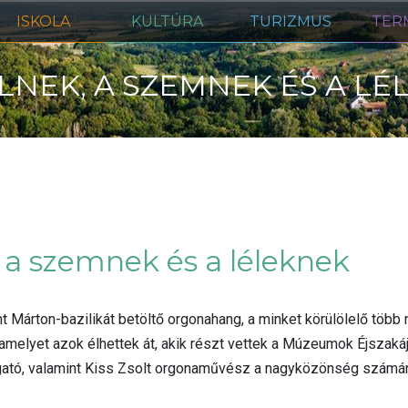
ISKOLA
KULTÚRA
TURIZMUS
TER
NEK, A SZEMNEK ÉS A LÉ
 a szemnek és a léleknek
ent Márton-bazilikát betöltő orgonahang, a minket körülölelő több
 amelyet azok élhettek át, akik részt vettek a Múzeumok Éjszakáj
zgató, valamint Kiss Zsolt orgonaművész a nagyközönség számára 