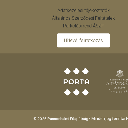
Adatkezelési tájékoztatók
Általános Szerződési Feltételek
Parkolási rend ÁSZF
Hírlevél feliratkozás
© 2026 Pannonhalmi Főapátság
• Minden jog fenntart