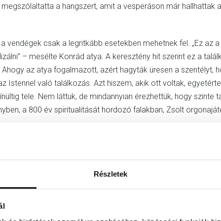
megszólaltatta a hangszert, amit a vesperáson már hallhattak a
a vendégek csak a legritkább esetekben mehetnek fel. „Ez az a té
lizálni” – mesélte Konrád atya. A keresztény hit szerint ez a 
Ahogy az atya fogalmazott, azért hagyták üresen a szentélyt, ho
az Istennel való találkozás. Azt hiszem, akik ott voltak, egyeté
nültig tele. Nem láttuk, de mindannyian érezhettük, hogy szinte tap
ényben, a 800 év spiritualitását hordozó falakban, Zsolt orgonajá
znapi látogatóktól elzárt térbe érkeztünk. A bazilika nagy orgoná
végében is tartottak imádságot a szerzetesek. Az itt lévő nag
án atya tervei alapján. Zsolt játéka közben az érdeklődők körbe i
Részletek
 jóval régebbi orgonát hallhattak a Káptalanteremben a résztve
entélyorgona. De itt van az az orgona is, amelyet eredetileg a g
ahogy azt Zsolt egy rövid darabbal be is mutatta – hogy a köze
ál
.