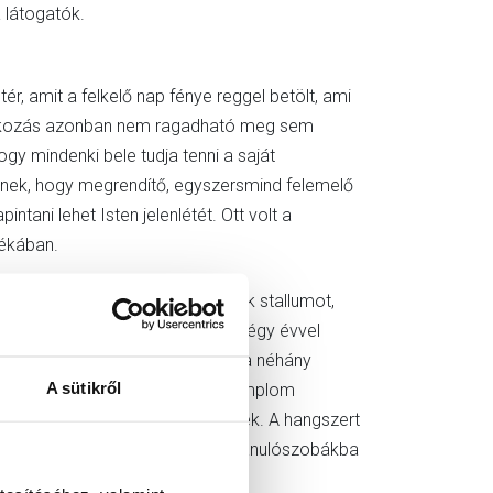
 látogatók.
r, amit a felkelő nap fénye reggel betölt, ami
találkozás azonban nem ragadható meg sem
gy mindenki bele tudja tenni a saját
rtenek, hogy megrendítő, egyszersmind felemelő
intani lehet Isten jelenlétét. Ott volt a
tékában.
jához, ami mögé szintén építettek stallumot,
y orgona 1985-ben épült meg a négy évvel
s járhatták a hangszert, sőt utána néhány
A sütikről
vők. A barokk kori hangszer a templom
imnázium diákkápolnájába terveztek. A hangszert
lben lévő stúdiumtermekbe, azaz tanulószobákba