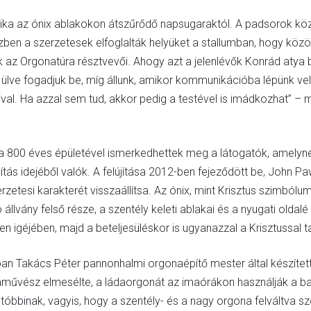
lika az ónix ablakokon átszűrődő napsugaraktól. A padsorok köz
ben a szerzetesek elfoglalták helyüket a stallumban, hogy köz
k az Orgonatúra résztvevői. Ahogy azt a jelenlévők Konrád atya
t ülve fogadjuk be, míg állunk, amikor kommunikációba lépünk vel
val. Ha azzal sem tud, akkor pedig a testével is imádkozhat” – ma
a 800 éves épületével ismerkedhettek meg a látogatók, amelynek 
ítás idejéből valók. A felújítása 2012-ben fejeződött be, John P
etesi karakterét visszaállítsa. Az ónix, mint Krisztus szimbóluma
állvány felső része, a szentély keleti ablakai és a nyugati oldalé
n igéjében, majd a beteljesüléskor is ugyanazzal a Krisztussal 
3-ban Takács Péter pannonhalmi orgonaépítő mester által készíte
aművész elmesélte, a ládaorgonát az imaórákon használják a b
 utóbbinak, vagyis, hogy a szentély- és a nagy orgona felváltva 