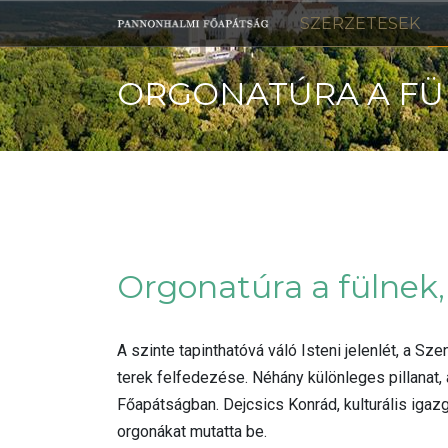
Skip
SZERZETESEK
to
content
ORGONATÚRA A FÜL
Orgonatúra a fülnek,
A szinte tapinthatóvá váló Isteni jelenlét, a Sz
terek felfedezése. Néhány különleges pillanat,
Főapátságban. Dejcsics Konrád, kulturális iga
orgonákat mutatta be.