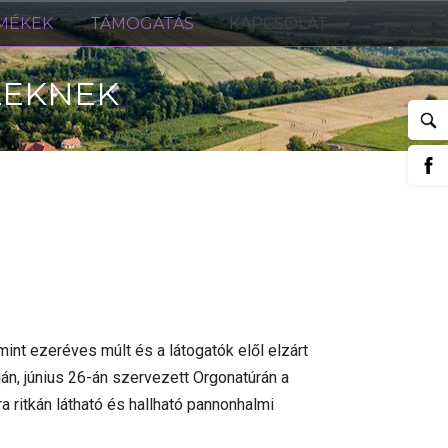
MÉKEK
TÁMOGATÁS
KAPCSOLAT
LEKNEK
 mint ezeréves múlt és a látogatók elől elzárt
án, június 26-án szervezett Orgonatúrán a
ritkán látható és hallható pannonhalmi