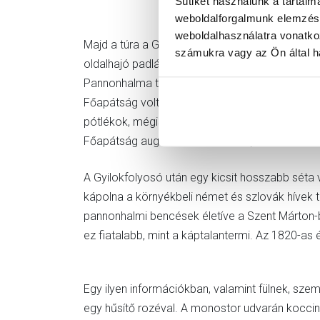
Sütiket használunk a tartal
weboldalforgalmunk elemzésé
weboldalhasználatra vonatko
Majd a túra a Gyilokfolyosóra vezetett. Ahogy 
számukra vagy az Ön által ha
oldalhajó padlásterében járunk, amely lőréseiv
Pannonhalma történetét bemutató domborművek 
Főapátság volt a fő részvényese a Bakony-exp
pótlékok, mégis nemes hangszerek, koncerteken 
Főapátság augusztusi Arcus Temporum Kortárs 
A Gyilokfolyosó után egy kicsit hosszabb séta 
kápolna a környékbeli német és szlovák hívek 
pannonhalmi bencések életíve a Szent Márton-ba
ez fiatalabb, mint a káptalantermi. Az 1820-as 
Egy ilyen információkban, valamint fülnek, sz
egy hűsítő rozéval. A monostor udvarán kocci