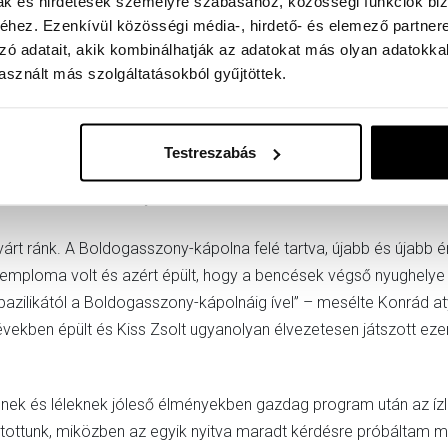
mak és hirdetések személyre szabásához, közösségi funkciók biz
hez. Ezenkívül közösségi média-, hirdető- és elemező partner
zó adatait, akik kombinálhatják az adatokat más olyan adatokka
azt Konrád atyától megtudhattuk, ez volt a szerzetesközösség le
sznált más szolgáltatásokból gyűjtöttek.
el megvédte Pannonhalmát a tatárjárástól. Egymástól elkülönülő 
díszítik. Egy ezek közül a helyi vasútállomáson is megtalálha
ressz néven ismert vasútvonalnak. A kápolnafolyosón négy harm
Testreszabás
is szerepelnek. Liszt is írt harmóniumra darabokat – tudtuk meg
Művészeti Fesztiválján.
várt ránk. A Boldogasszony-kápolna felé tartva, újabb és újabb 
temploma volt és azért épült, hogy a bencések végső nyughelye
zilikától a Boldogasszony-kápolnáig ível” – mesélte Konrád atya
években épült és Kiss Zsolt ugyanolyan élvezetesen játszott ezen
emnek és léleknek jóleső élményekben gazdag program után az í
ntottunk, miközben az egyik nyitva maradt kérdésre próbáltam