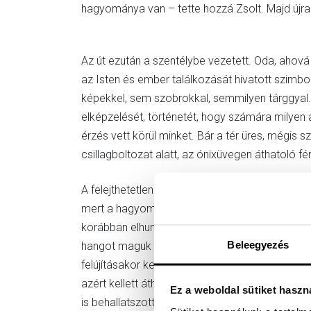
hagyománya van – tette hozzá Zsolt. Majd újra 
Az út ezután a szentélybe vezetett. Oda, ahová 
az Isten és ember találkozását hivatott szimbo
képekkel, sem szobrokkal, semmilyen tárggyal. 
elképzelését, történetét, hogy számára milyen 
érzés vett körül minket. Bár a tér üres, mégis szí
csillagboltozat alatt, az ónixüvegen áthatoló f
A felejthetetlen élmény után egy újabb, a hétkö
mert a hagyományok szerint a templom nyugati 
korábban elhunyt bencés szerzetes, Szigeti Kili
Beleegyezés
hangot maguk is megszólaltathattak. Ennél egy
felújításakor került oda, korábban az volt a sz
azért kellett áthelyezni, mert olyan hangos – 
Ez a weboldal sütiket haszn
is behallatszott – mesélte nevetve az orgonista