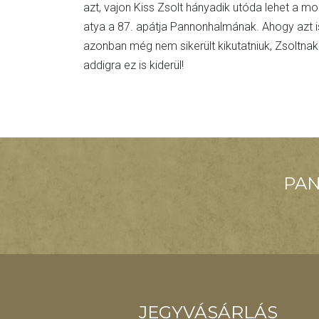
azt, vajon Kiss Zsolt hányadik utóda lehet a m
atya a 87. apátja Pannonhalmának. Ahogy azt i
azonban még nem sikerült kikutatniuk, Zsoltnak
addigra ez is kiderül!
PAN
JEGYVÁSÁRLÁS