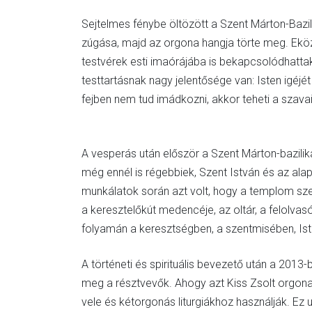
Sejtelmes fénybe öltözött a Szent Márton-Bazi
zúgása, majd az orgona hangja törte meg. Eköz
testvérek esti imaórájába is bekapcsolódhatta
testtartásnak nagy jelentősége van: Isten igéjé
fejben nem tud imádkozni, akkor teheti a szavai
A vesperás után először a Szent Márton-bazilik
még ennél is régebbiek, Szent István és az alap
munkálatok során azt volt, hogy a templom szerz
a keresztelőkút medencéje, az oltár, a felolvasó 
folyamán a keresztségben, a szentmisében, Iste
A történeti és spirituális bevezető után a 201
meg a résztvevők. Ahogy azt Kiss Zsolt orgon
vele és kétorgonás liturgiákhoz használják. Ez