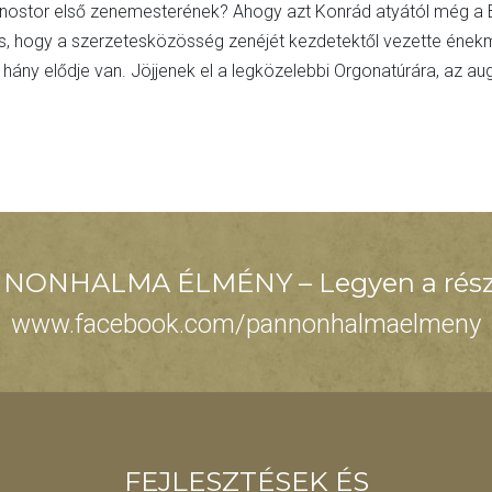
onostor első zenemesterének? Ahogy azt Konrád atyától még a Bazi
s, hogy a szerzetesközösség zenéjét kezdetektől vezette énekme
 hány elődje van. Jöjjenek el a legközelebbi Orgonatúrára, az a
NONHALMA ÉLMÉNY – Legyen a rész
www.facebook.com/pannonhalmaelmeny
FEJLESZTÉSEK ÉS