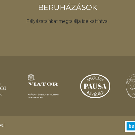
BERUHÁZÁSOK
Pályázatainkat megtalálja ide kattintva.
va!