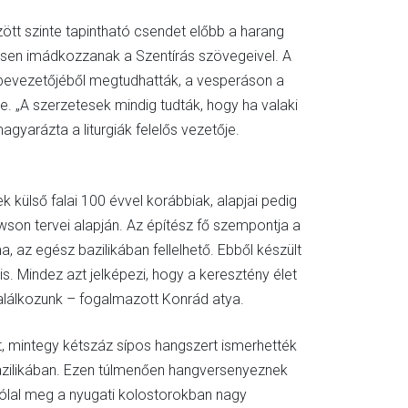
ött szinte tapintható csendet előbb a harang
ösen imádkozzanak a Szentírás szövegeivel. A
 bevezetőjéből megtudhatták, a vesperáson a
e. „A szerzetesek mindig tudták, hogy ha valaki
gyarázta a liturgiák felelős vezetője.
külső falai 100 évvel korábbiak, alapjai pedig
awson tervei alapján. Az építész fő szempontja a
, az egész bazilikában fellelhető. Ebből készült
 is. Mindez azt jelképezi, hogy a keresztény élet
találkozunk – fogalmazott Konrád atya.
tt, mintegy kétszáz sípos hangszert ismerhették
azilikában. Ezen túlmenően hangversenyeznek
szólal meg a nyugati kolostorokban nagy