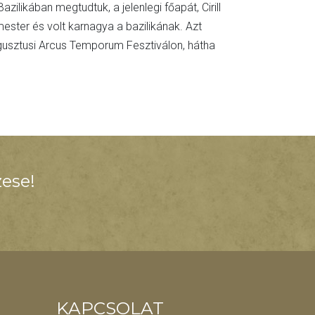
likában megtudtuk, a jelenlegi főapát, Cirill
ster és volt karnagya a bazilikának. Azt
ugusztusi Arcus Temporum Fesztiválon, hátha
ese!
KAPCSOLAT