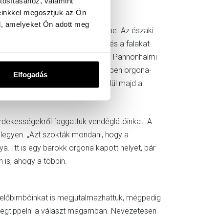
tosításához, valamint
einkkel megosztjuk az Ön
l, amelyeket Ön adott meg
gkorábbi, kőből készült hálóterme. Az északi
Bauhaus-oltárok sorakoznak itt, és a falakat
tó, a 19. század végén ugyanis a Pannonhalmi
ónium áll. Bár ezek tulajdonképpen orgona-
Elfogadás
 vezetőinktől. Egyik fel is csendül majd a
érdekességekről faggattuk vendéglátóinkat. A
 legyen. „Azt szokták mondani, hogy a
. Itt is egy barokk orgona kapott helyet, bár
 is, ahogy a többin.
zlelőbimbóinkat is megjutalmazhattuk, mégpedig
 megtippelni a választ magamban. Nevezetesen