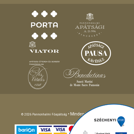
• Minden jog fenntartva!
© 2026 Pannonhalmi Főapátság
Different