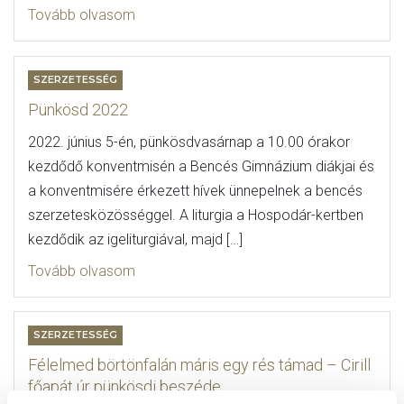
Tovább olvasom
SZERZETESSÉG
Pünkösd 2022
2022. június 5-én, pünkösdvasárnap a 10.00 órakor
kezdődő konventmisén a Bencés Gimnázium diákjai és
a konventmisére érkezett hívek ünnepelnek a bencés
szerzetesközösséggel. A liturgia a Hospodár-kertben
kezdődik az igeliturgiával, majd […]
Tovább olvasom
SZERZETESSÉG
Félelmed börtönfalán máris egy rés támad – Cirill
főapát úr pünkösdi beszéde