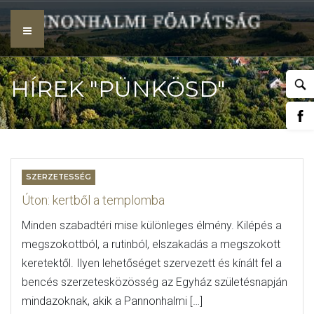
Skip
to
content
HÍREK "PÜNKÖSD"
CÍMKÉVEL
SZERZETESSÉG
Úton: kertből a templomba
Minden szabadtéri mise különleges élmény. Kilépés a
megszokottból, a rutinból, elszakadás a megszokott
keretektől. Ilyen lehetőséget szervezett és kínált fel a
bencés szerzetesközösség az Egyház születésnapján
mindazoknak, akik a Pannonhalmi […]