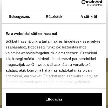
Kedves Testvérek! A mai evangéliumban a Szentlélek
kiáradása olyan ártatlan, szinte idilli eseménynek tűnik:
Beleegyezés
Részletek
A sütikről
Jézus gyöngéden rálehel a tanítványokra. De ha
összevetjük az Apostolok Cselekedetei hirtelen támadt
tüzes szélviharával, a […]
Ez a weboldal sütiket használ
Tovább olvasom
Sütiket használunk a tartalmak és hirdetések személyre
szabásához, közösségi funkciók biztosításához,
valamint weboldalforgalmunk elemzéséhez. Ezenkívül
közösségi média-, hirdető- és elemező partnereinkkel
megosztjuk az Ön weboldalhasználatra vonatkozó
adatait, akik kombinálhatják az adatokat más olyan
adatokkal, amelyeket Ön adott meg számukra vagy az
Ön által használt más szolgáltatásokból gyűjtöttek.
PANNONHALMA ÉLMÉNY – Legyen a részese!
www.facebook.com/pannonhalmaelmeny
Elfogadás