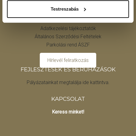
Testreszabás
JEGYVÁSÁRLÁS
Adatkezelési tájékoztatók
Általános Szerződési Feltételek
Parkolási rend ÁSZF
Hírlevél feliratkozás
FEJLESZTÉSEK ÉS BERUHÁZÁSOK
Pályázatainkat megtalálja ide kattintva.
KAPCSOLAT
Keress minket!