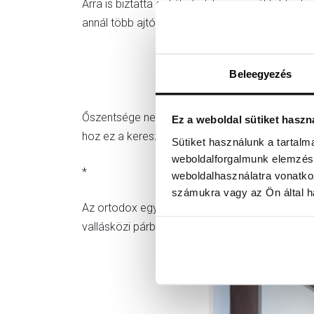
Arra is biztatta a diákokat, hogy minél több i
annál több ajtó nyílik majd meg számukra, miné
Beleegyezés
Őszentsége nem érkezett üres kézzel a diákok
Ez a weboldal sütiket haszn
hoz ez a kereszt, míg a nem keresztények emlék
Sütiket használunk a tartal
weboldalforgalmunk elemzésé
*
weboldalhasználatra vonatko
számukra vagy az Ön által ha
Az ortodox egyházi vezető hat napot tölt a s
vallásközi párbeszéd, illetve a béke építése ál