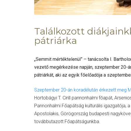
Találkozott diákjain
pátriárka
„Semmit mértéktelenül” – tanácsolta I. Bartho
vezető megérkezése napján, szeptember 20-án 
pátriárkát, aki az egyik főelőadója a szeptem
Szeptember 20-án koradélután érkezett meg 
Hortobágyi T. Cirill pannonhalmi főapát, Arsen
Pannonhalmi Főapátság kulturális igazgatója, a 
Apostolakis, Görögország budapesti nagyköve
továbbutazott Főapátságunkba.