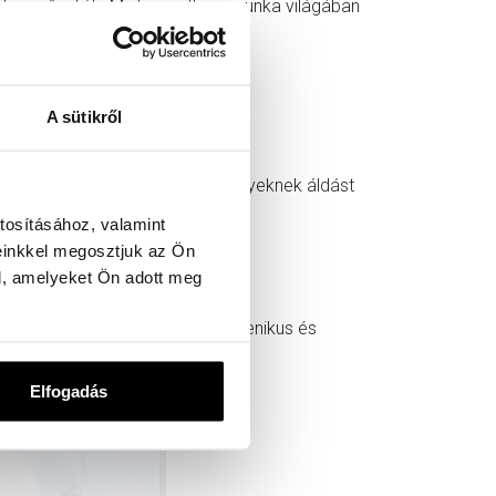
inten műveljék. Mint mondta, a munka világában
A sütikről
kozott. Mint mondta a keresztényeknek áldást
tosításához, valamint
einkkel megosztjuk az Ön
l, amelyeket Ön adott meg
pontjában kifejezetten az ökumenikus és
halmi
ökumenikus konferencián
.
Elfogadás