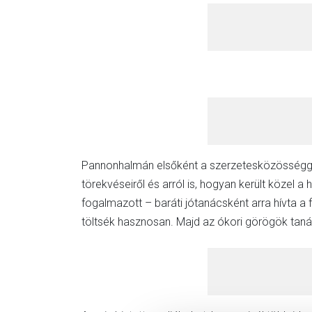
Pannonhalmán elsőként a szerzetesközösséggel 
törekvéseiről és arról is, hogyan került közel
fogalmazott – baráti jótanácsként arra hívta a 
töltsék hasznosan. Majd az ókori görögök taná