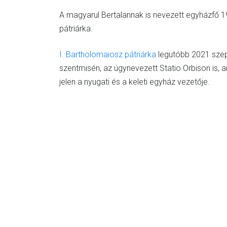
A magyarul Bertalannak is nevezett egyházfő 19
pátriárka.
I. Bartholomaiosz pátriárka
legutóbb 2021 szep
szentmisén, az úgynevezett Statio Orbison is,
jelen a nyugati és a keleti egyház vezetője.