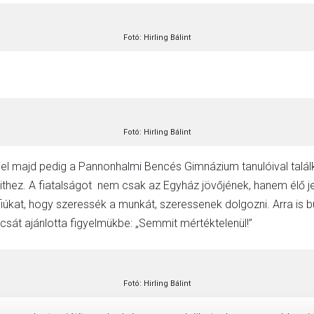
Fotó: Hirling Bálint
Fotó: Hirling Bálint
majd pedig a Pannonhalmi Bencés Gimnázium tanulóival találko
 a hithez. A fiatalságot nem csak az Egyház jövőjének, hanem élő
fiúkat, hogy szeressék a munkát, szeressenek dolgozni. Arra is b
csát ajánlotta figyelmükbe: „Semmit mértéktelenül!”
Fotó: Hirling Bálint