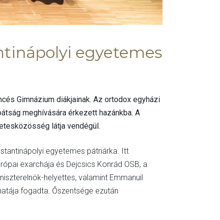
antinápolyi egyetemes
ncés Gimnázium diákjainak. Az ortodox egyházi
pátság meghívására érkezett hazánkba. A
zetesközösség látja vendégül.
nstantinápolyi egyetemes pátriárka. Itt
urópai exarchája és Dejcsics Konrád OSB, a
iniszterelnök-helyettes, valamint Emmanuil
atája fogadta. Őszentsége ezután