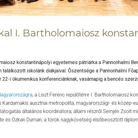
kkal I. Bartholomaiosz konst
lomaiosz konstantinápolyi egyetemes pátriárka a Pannonhalmi Be
találkozott iskolánk diákjaival. Őszentsége a Pannonhalmi Főa
ber 22-i ökumenikus konferenciánknak, vasárnapig a bencés szer
Magyarországra
, a Liszt Ferenc repülőtérre I. Bartholomaiosz ko
ios Kardamakis ausztriai metropolita, magyarországi- és közép-e
látogatás általános koordinátora; állami részről Semjén Zsolt m
te és Özkan Duman, a török nagykövetség elsőbeosztott diplom