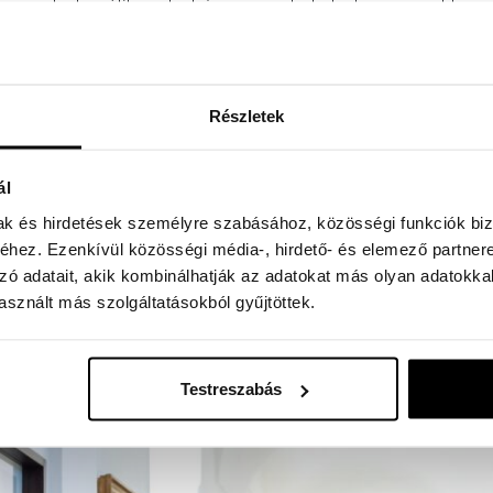
degen nyelvet sajátítsanak el, és anyanyelvüket a legmagasabb sz
l több nyelven beszélnek.
Részletek
Fotó: Hirling Bálint
hoz. A beszélgetés végén mindenkinek egy kis keresztet ajándé
ál
ként őrizhetik meg a találkozásról.
mak és hirdetések személyre szabásához, közösségi funkciók biz
hez. Ezenkívül közösségi média-, hirdető- és elemező partner
zó adatait, akik kombinálhatják az adatokat más olyan adatokka
sznált más szolgáltatásokból gyűjtöttek.
zerzetesközösség meghívására hazánkban. Látogatásának közép
l. A pátriárka főelőadóként vesz részt a szeptember 22-i pannon
Testreszabás