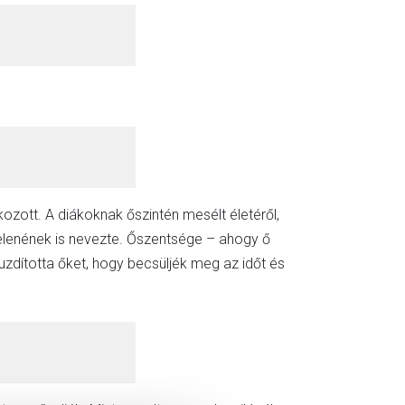
zott. A diákoknak őszintén mesélt életéről,
 jelenének is nevezte. Őszentsége – ahogy ő
uzdította őket, hogy becsüljék meg az időt és