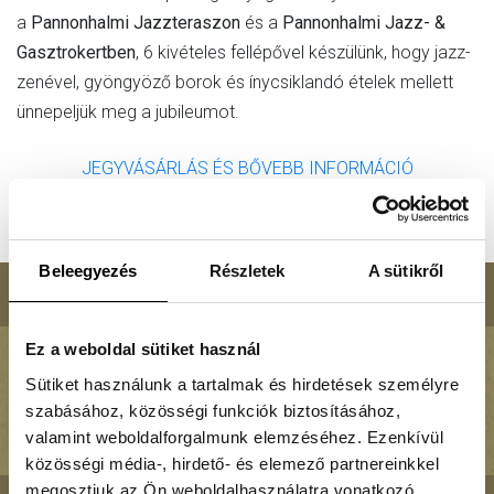
JAZZNYÁR 2024
a
Pannonhalmi Jazzteraszon
és a
Pannonhalmi
Jazz- &
Gasztrokertben
, 6 kivételes fellépővel készülünk, hogy jazz-
zenével, gyöngyöző borok és ínycsiklandó ételek mellett
ünnepeljük meg a jubileumot.
JEGYVÁSÁRLÁS ÉS BŐVEBB INFORMÁCIÓ
Beleegyezés
Részletek
A sütikről
Ez a weboldal sütiket használ
Sütiket használunk a tartalmak és hirdetések személyre
PANNONHALMA ÉLMÉNY – Legyen a részese!
szabásához, közösségi funkciók biztosításához,
www.facebook.com/pannonhalmaelmeny
valamint weboldalforgalmunk elemzéséhez. Ezenkívül
közösségi média-, hirdető- és elemező partnereinkkel
megosztjuk az Ön weboldalhasználatra vonatkozó