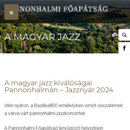
Skip
to
content
A MAGYAR JAZZ
KIVÁLÓSÁGAI
A magyar jazz kiválóságai
Pannonhalmán – Jazznyár 2024
PANNONHALMÁN –
Idén nyáron, a Bazilika800 emlékévben ismét visszatérnek
a várva várt pannonhalmi jazzkoncertek.
A Pannonhalmi Főapátság lenyűgöző helyszínein