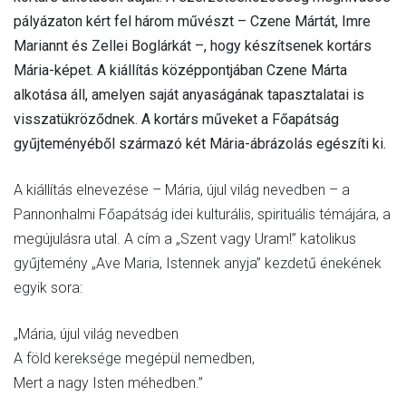
pályázaton kért fel három művészt – Czene Mártát, Imre
Mariannt és Zellei Boglárkát –, hogy készítsenek kortárs
Mária-képet. A kiállítás középpontjában Czene Márta
alkotása áll, amelyen saját anyaságának tapasztalatai is
visszatükröződnek. A kortárs műveket a Főapátság
gyűjteményéből származó két Mária-ábrázolás egészíti ki.
A kiállítás elnevezése – Mária, újul világ nevedben – a
Pannonhalmi Főapátság idei kulturális, spirituális témájára, a
megújulásra utal. A cím a „Szent vagy Uram!” katolikus
gyűjtemény „Ave Maria, Istennek anyja” kezdetű énekének
egyik sora:
„Mária, újul világ nevedben
A föld kereksége megépül nemedben,
Mert a nagy Isten méhedben.”