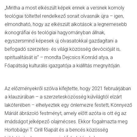
„Mintha a most elkészült képek ennek a versnek komoly
teológiai töltettel rendelkező sorait olvasnák újra – igen,
elmondható, hogy az elkészült alkotások a legnemesebb
ikonográfiai és teológiai hagyományban állnak,
egyszersmind képesek új olvasatokkal gazdagítani a
befogadó szerzetes- és világi közösség devócióját is,
spiritualitását is” – mondta Dejcsics Konrád atya, a
Főapátság kulturális igazgatója a kiállítás megnyitóján.
Az előzményekről szólva kifejtette, hogy 2021 februárjában
a klauzúrában – a szerzetesközösség külvilágtól elzárt
lakóterében – elhelyeztek egy ónlemezre festett, Könnyező
Máriát ábrázoló festményt, amely előtt azóta is ott ég az
imádságot jelképező olajmécses. Ekkor fogalmazta meg
Hortobágyi T. Cirill főapát és a bencés közösség