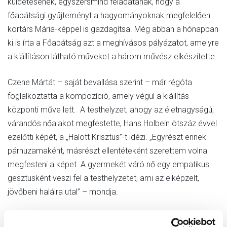
küldetésének, egyszersmind feladatának, hogy a
főapátsági gyűjteményt a hagyományoknak megfelelően
kortárs Mária-képpel is gazdagítsa. Még abban a hónapban
ki is írta a Főapátság azt a meghívásos pályázatot, amelyre
a kiállításon látható műveket a három művész elkészítette.
Czene Mártát – saját bevallása szerint – már régóta
foglalkoztatta a kompozíció, amely végül a kiállítás
központi műve lett. A testhelyzet, ahogy az életnagyságú,
várandós nőalakot megfestette, Hans Holbein ötszáz évvel
ezelőtti képét, a „Halott Krisztus”-t idézi. „Egyrészt ennek
párhuzamaként, másrészt ellentéteként szerettem volna
megfesteni a képet. A gyermekét váró nő egy empatikus
gesztusként veszi fel a testhelyzetet, ami az elképzelt,
jövőbeni halálra utal” – mondja.
Az alkotó nagyon örült a felkérésnek, és lehetőséget látott