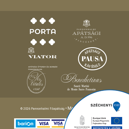
• Minden jog fenntartva!
© 2026 Pannonhalmi Főapátság
Different