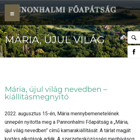
Skip
to
content
MÁRIA, ÚJUL VILÁG
NEVEDBEN –
Mária, újul világ nevedben –
kiállításmegnyitó
KIÁLLÍTÁSMEGNYITÓ
2022. augusztus 15-én, Mária mennybemenetelének
ünnepén nyitotta meg a Pannonhalmi Főapátság a „Mária,
újul világ nevedben” című kamarakiállítását. A tárlat magját
kortárs alkotások adják. A szerzetesközösség meghívásos