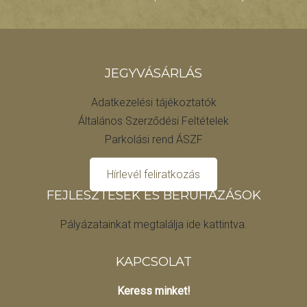
JEGYVÁSÁRLÁS
Adatkezelési tájékoztatók
Általános Szerződési Feltételek
Parkolási rend ÁSZF
Hírlevél feliratkozás
FEJLESZTÉSEK ÉS BERUHÁZÁSOK
Pályázatainkat megtalálja ide kattintva.
KAPCSOLAT
Keress minket!