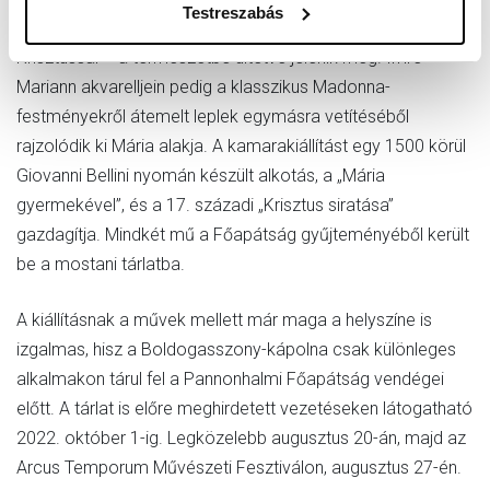
Testreszabás
meg. A Pietà – Mária ölében a keresztről levett, halott
Krisztussal – a természetbe ültetve jelenik meg. Imre
Mariann akvarelljein pedig a klasszikus Madonna-
festményekről átemelt leplek egymásra vetítéséből
rajzolódik ki Mária alakja. A kamarakiállítást egy 1500 körül
Giovanni Bellini nyomán készült alkotás, a „Mária
gyermekével”, és a 17. századi „Krisztus siratása”
gazdagítja. Mindkét mű a Főapátság gyűjteményéből került
be a mostani tárlatba.
A kiállításnak a művek mellett már maga a helyszíne is
izgalmas, hisz a Boldogasszony-kápolna csak különleges
alkalmakon tárul fel a Pannonhalmi Főapátság vendégei
előtt. A tárlat is előre meghirdetett vezetéseken látogatható
2022. október 1-ig. Legközelebb augusztus 20-án, majd az
Arcus Temporum Művészeti Fesztiválon, augusztus 27-én.